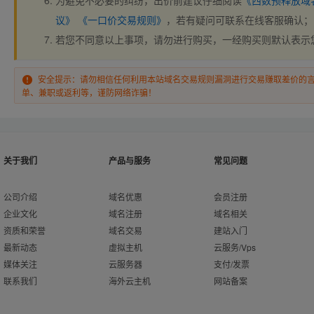
为避免不必要的纠纷，出价前建议仔细阅读
《西数预释放域
议》
《一口价交易规则》
，若有疑问可联系在线客服确认；
若您不同意以上事项，请勿进行购买，一经购买则默认表示
安全提示：请勿相信任何利用本站域名交易规则漏洞进行交易赚取差价的
单、兼职或返利等，谨防网络诈骗！
关于我们
产品与服务
常见问题
公司介绍
域名优惠
会员注册
企业文化
域名注册
域名相关
资质和荣誉
域名交易
建站入门
最新动态
虚拟主机
云服务/Vps
媒体关注
云服务器
支付/发票
联系我们
海外云主机
网站备案