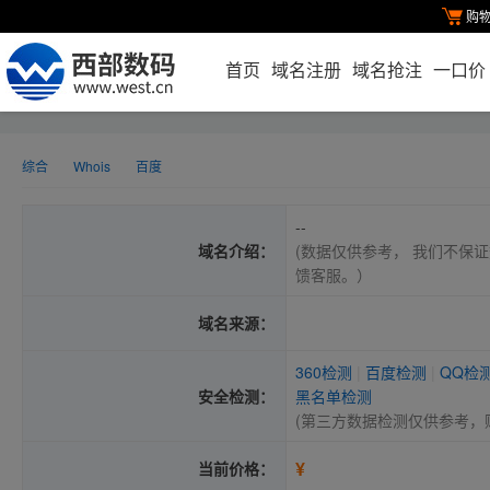
购
首页
域名注册
域名抢注
一口价
综合
Whois
百度
--
域名介绍：
(数据仅供参考， 我们不保证
馈客服。）
域名来源：
360检测
|
百度检测
|
QQ检
安全检测：
黑名单检测
(第三方数据检测仅供参考，
¥
当前价格：