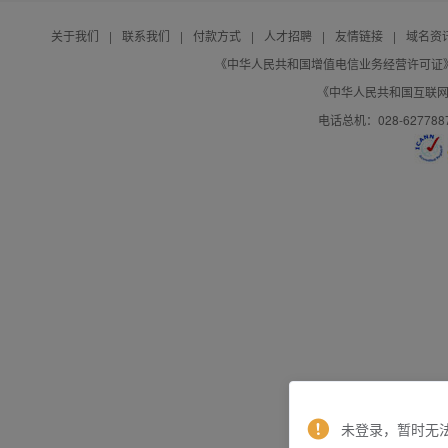
关于我们
|
联系我们
|
付款方式
|
人才招聘
|
友情链接
|
域名资
《中华人民共和国增值电信业务经营许可证》编号：B
《中华人民共和国互联网域
电话总机：028-627788
未登录，暂时无