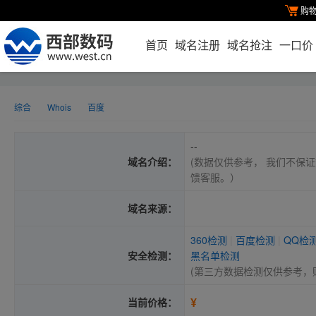
购
首页
域名注册
域名抢注
一口价
综合
Whois
百度
--
域名介绍：
(数据仅供参考， 我们不保证
馈客服。）
域名来源：
360检测
|
百度检测
|
QQ检
安全检测：
黑名单检测
(第三方数据检测仅供参考，
¥
当前价格：