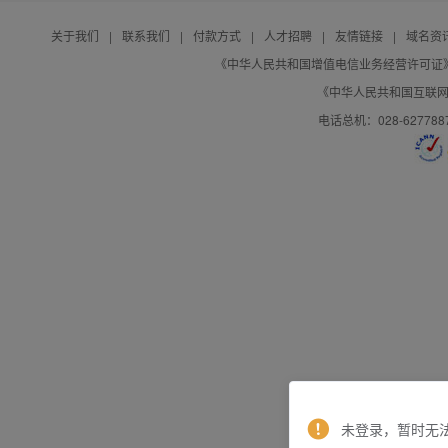
关于我们
|
联系我们
|
付款方式
|
人才招聘
|
友情链接
|
域名资
《中华人民共和国增值电信业务经营许可证》编号：B
《中华人民共和国互联网域
电话总机：028-627788
未登录，暂时无