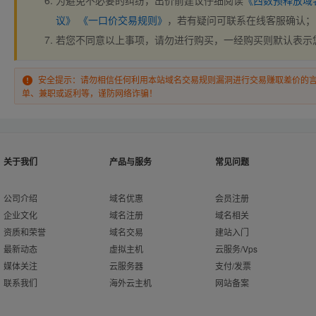
为避免不必要的纠纷，出价前建议仔细阅读
《西数预释放域
议》
《一口价交易规则》
，若有疑问可联系在线客服确认；
若您不同意以上事项，请勿进行购买，一经购买则默认表示
安全提示：请勿相信任何利用本站域名交易规则漏洞进行交易赚取差价的
单、兼职或返利等，谨防网络诈骗！
关于我们
产品与服务
常见问题
公司介绍
域名优惠
会员注册
企业文化
域名注册
域名相关
资质和荣誉
域名交易
建站入门
最新动态
虚拟主机
云服务/Vps
媒体关注
云服务器
支付/发票
联系我们
海外云主机
网站备案