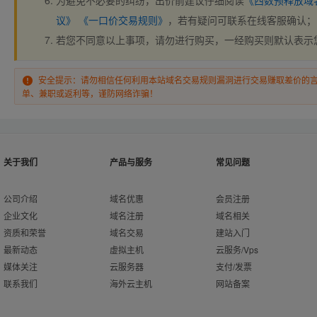
为避免不必要的纠纷，出价前建议仔细阅读
《西数预释放域
议》
《一口价交易规则》
，若有疑问可联系在线客服确认；
若您不同意以上事项，请勿进行购买，一经购买则默认表示
安全提示：请勿相信任何利用本站域名交易规则漏洞进行交易赚取差价的
单、兼职或返利等，谨防网络诈骗！
关于我们
产品与服务
常见问题
公司介绍
域名优惠
会员注册
企业文化
域名注册
域名相关
资质和荣誉
域名交易
建站入门
最新动态
虚拟主机
云服务/Vps
媒体关注
云服务器
支付/发票
联系我们
海外云主机
网站备案