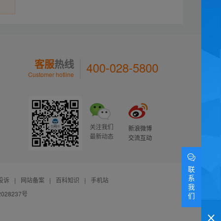
客服
热线
400-028-5800
Customer hotline
关注我们
新浪微博
最新动态
交流互动
联
系
投诉
|
网站备案
|
百科知识
|
手机站
我
028237号
们