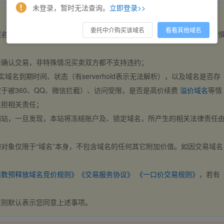
未登录，暂时无法查询。
立即登录>>
委托中介购买该域名
看看其他域名
域名，交易自动完成。买卖双方都不支持违约，一旦出价不支持撤销，请
后确认交易，非特殊情况买卖双方都不支持违约；
实域名到期时间、状态（有serverhold表示无法解析），以及域名是否存
于被360、QQ、微信拦截）、访问受限，是否是高价续费
溢价域名
等情
承担相关责任；
网站，一旦发现，本站将冻结账户及、锁定域名，所产生的相关法律责任
对象仅限于“域名”本身，不包含域名的任何其它附加价值。如因交易域名
；
西数预释放域名竞价规则》
《交易服务协议》
《一口价交易规则》
，若有
买则默认表示您同意上述事项。