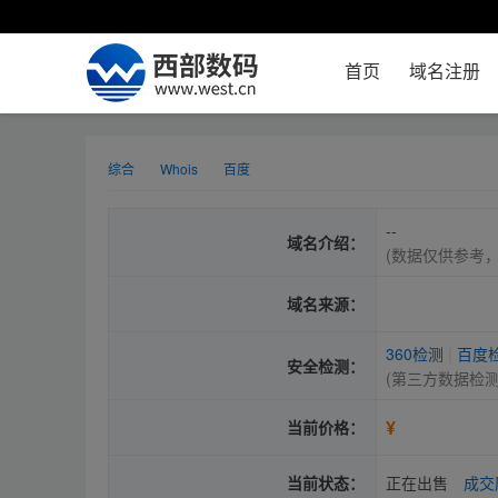
首页
域名注册
综合
Whois
百度
--
域名介绍：
(数据仅供参考
域名来源：
360检测
|
百度
安全检测：
(第三方数据检
¥
当前价格：
当前状态：
正在出售
成交