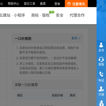
中心
帮助中心
提交工单
备案
注册有礼
登录
云建站
·
小程序
商标
·
版权
安全
代理合作
一口价规则
更多>>
买家出价时系统会立即扣除交易全款，若账户余
会员
额不足不能购买成功。
买卖双方都不支持违约，一旦出价不支持撤销！
非三方域名，买家购买后立即扣款并转移域名，
客服
交易自动完成。第三方域名需等待卖家将域名入
库或转入我司后确认交易
电话
关联一口价推荐
代理
域名
当前价格
购买