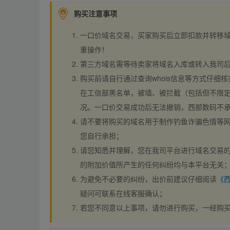
购买注意事项
一口价域名交易，买家购买后立即扣款并转移
重操作！
第三方域名需等待卖家将域名入库或转入我司
购买前请自行通过查询whois信息等方式仔细核
在工信部黑名单，被墙、被拦截（包括但不限定
况。一口价交易成功后无法撤销，西部数码不
请不要将购买的域名用于制作钓鱼诈骗色情等
您自行承担；
请您知悉并理解，您在我司平台进行域名交易的
的附加价值所产生的任何纠纷均与本平台无关
为避免不必要的纠纷，出价前建议仔细阅读
《
疑问可联系在线客服确认；
若您不同意以上事项，请勿进行购买，一经购