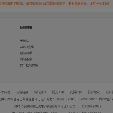
易赚取差价的言论，请勿相信任何形式的网络刷单、兼职或返利等，谨防网络诈骗！
快速通道
手机站
whois查询
建站助手
网站备案
独立控制面板
人才招聘
|
友情链接
|
域名资讯
|
提交工单
|
我要评价
|
投诉建议
|
域名
共和国增值电信业务经营许可证》编号：B1-20172600 川B1-20080058
蜀ICP备12
《中华人民共和国互联网域名服务许可证》编号：川 D3-20220002