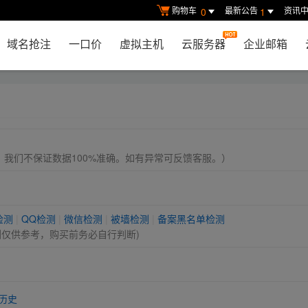
购物车
最新公告
资讯
0
1
域名抢注
一口价
虚拟主机
云服务器
企业邮箱
， 我们不保证数据100%准确。如有异常可反馈客服。）
检测
|
QQ检测
|
微信检测
|
被墙检测
|
备案黑名单检测
测仅供参考，购买前务必自行判断)
历史