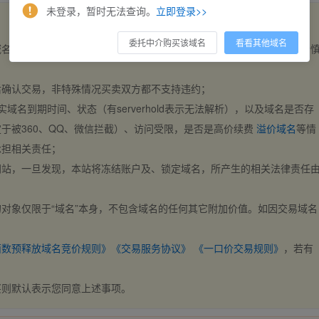
未登录，暂时无法查询。
立即登录>>
委托中介购买该域名
看看其他域名
域名，交易自动完成。买卖双方都不支持违约，一旦出价不支持撤销，请
后确认交易，非特殊情况买卖双方都不支持违约；
实域名到期时间、状态（有serverhold表示无法解析），以及域名是否存
于被360、QQ、微信拦截）、访问受限，是否是高价续费
溢价域名
等情
承担相关责任；
网站，一旦发现，本站将冻结账户及、锁定域名，所产生的相关法律责任
对象仅限于“域名”本身，不包含域名的任何其它附加价值。如因交易域名
；
西数预释放域名竞价规则》
《交易服务协议》
《一口价交易规则》
，若有
买则默认表示您同意上述事项。