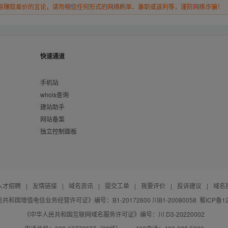
易赚取差价的言论，请勿相信任何形式的网络刷单、兼职或返利等，谨防网络诈骗！
快速通道
手机站
whois查询
建站助手
网站备案
独立控制面板
人才招聘
|
友情链接
|
域名资讯
|
提交工单
|
我要评价
|
投诉建议
|
域名
共和国增值电信业务经营许可证》编号：B1-20172600 川B1-20080058
蜀ICP备12
《中华人民共和国互联网域名服务许可证》编号：川 D3-20220002