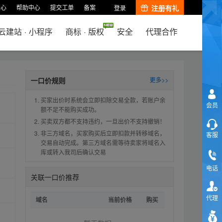
中心
帮助中心
提交工单
备案
注册有礼
登录
云建站
·
小程序
商标
·
版权
安全
代理合作
一口价规则
更多>>
买家出价时系统会立即扣除交易全款，若账户余
会员
额不足不能购买成功。
买卖双方都不支持违约，一旦出价不支持撤销！
非三方域名，买家购买后立即扣款并转移域名，
客服
交易自动完成。第三方域名需等待卖家将域名入
库或转入我司后确认交易
电话
关联一口价推荐
代理
域名
当前价格
购买