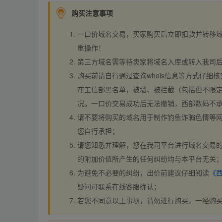
购买注意事项
一口价域名交易，买家购买后立即扣款并转移
重操作！
第三方域名需等待卖家将域名入库或转入我司
购买前请自行通过查询whois信息等方式仔细核
在工信部黑名单，被墙、被拦截（包括但不限定
况。一口价交易成功后无法撤销，西部数码不
请不要将购买的域名用于制作钓鱼诈骗色情等
您自行承担；
请您知悉并理解，您在我司平台进行域名交易的
的附加价值所产生的任何纠纷均与本平台无关
为避免不必要的纠纷，出价前建议仔细阅读
《
疑问可联系在线客服确认；
若您不同意以上事项，请勿进行购买，一经购