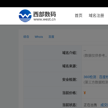
首页
域名注册
综合
Whois
百度
--
域名介绍：
(数据仅供参考
域名来源：
360检测
|
百度
安全检测：
(第三方数据检
¥
当前价格：
当前状态：
正在出售
成交