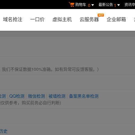
购物车
最新公告
资讯
0
1
域名抢注
一口价
虚拟主机
云服务器
企业邮箱
， 我们不保证数据100%准确。如有异常可反馈客服。）
检测
|
QQ检测
|
微信检测
|
被墙检测
|
备案黑名单检测
测仅供参考，购买前务必自行判断)
历史