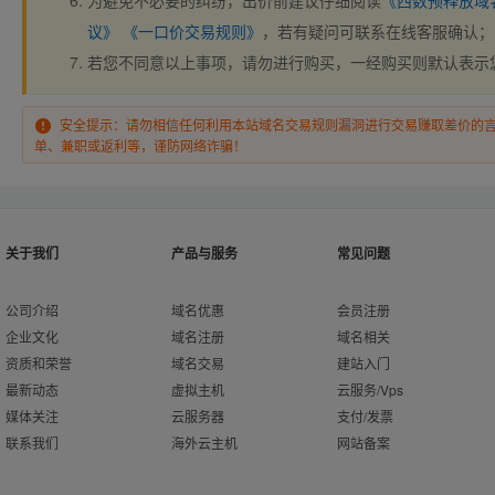
为避免不必要的纠纷，出价前建议仔细阅读
《西数预释放域
议》
《一口价交易规则》
，若有疑问可联系在线客服确认；
若您不同意以上事项，请勿进行购买，一经购买则默认表示
安全提示：请勿相信任何利用本站域名交易规则漏洞进行交易赚取差价的
单、兼职或返利等，谨防网络诈骗！
关于我们
产品与服务
常见问题
公司介绍
域名优惠
会员注册
企业文化
域名注册
域名相关
资质和荣誉
域名交易
建站入门
最新动态
虚拟主机
云服务/Vps
媒体关注
云服务器
支付/发票
联系我们
海外云主机
网站备案