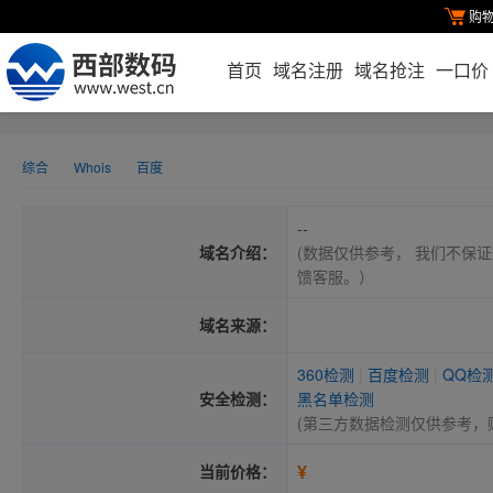
购
首页
域名注册
域名抢注
一口价
综合
Whois
百度
--
域名介绍：
(数据仅供参考， 我们不保证
馈客服。）
域名来源：
360检测
|
百度检测
|
QQ检
安全检测：
黑名单检测
(第三方数据检测仅供参考，
¥
当前价格：