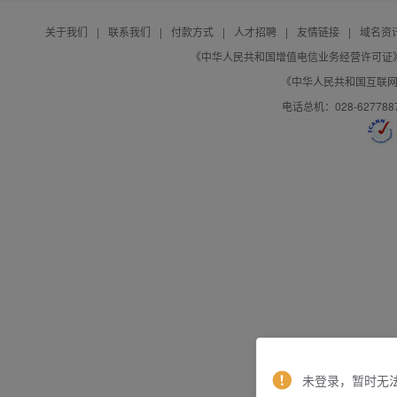
关于我们
|
联系我们
|
付款方式
|
人才招聘
|
友情链接
|
域名资
《中华人民共和国增值电信业务经营许可证》编号：B
《中华人民共和国互联网域
电话总机：028-627788
未登录，暂时无