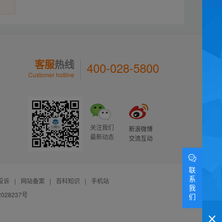
客服
热线
400-028-5800
Customer hotline
关注我们
新浪微博
最新动态
交流互动
联
系
投诉
|
网站备案
|
百科知识
|
手机站
我
028237号
们