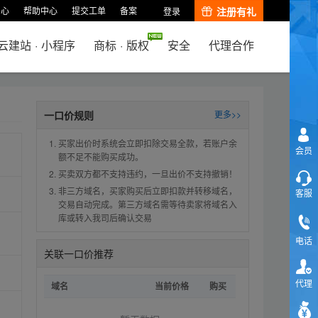
中心
帮助中心
提交工单
备案
注册有礼
登录
云建站
·
小程序
商标
·
版权
安全
代理合作
一口价规则
更多>>
买家出价时系统会立即扣除交易全款，若账户余
会员
额不足不能购买成功。
买卖双方都不支持违约，一旦出价不支持撤销！
非三方域名，买家购买后立即扣款并转移域名，
客服
交易自动完成。第三方域名需等待卖家将域名入
库或转入我司后确认交易
电话
关联一口价推荐
代理
域名
当前价格
购买