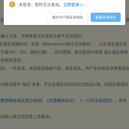
未登录，暂时无法查询。
立即登录>>
委托中介购买该域名
看看其他域名
域名，交易自动完成。买卖双方都不支持违约，一旦出价不支持撤销，请
后确认交易，非特殊情况买卖双方都不支持违约；
实域名到期时间、状态（有serverhold表示无法解析），以及域名是否存
于被360、QQ、微信拦截）、访问受限，是否是高价续费
溢价域名
等情
承担相关责任；
网站，一旦发现，本站将冻结账户及、锁定域名，所产生的相关法律责任
对象仅限于“域名”本身，不包含域名的任何其它附加价值。如因交易域名
；
西数预释放域名竞价规则》
《交易服务协议》
《一口价交易规则》
，若有
买则默认表示您同意上述事项。