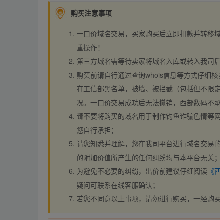
购买注意事项
一口价域名交易，买家购买后立即扣款并转移
重操作！
第三方域名需等待卖家将域名入库或转入我司
购买前请自行通过查询whois信息等方式仔细核
在工信部黑名单，被墙、被拦截（包括但不限定
况。一口价交易成功后无法撤销，西部数码不
请不要将购买的域名用于制作钓鱼诈骗色情等
您自行承担；
请您知悉并理解，您在我司平台进行域名交易的
的附加价值所产生的任何纠纷均与本平台无关
为避免不必要的纠纷，出价前建议仔细阅读
《
疑问可联系在线客服确认；
若您不同意以上事项，请勿进行购买，一经购