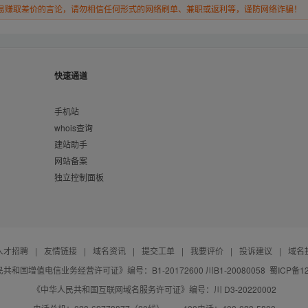
易赚取差价的言论，请勿相信任何形式的网络刷单、兼职或返利等，谨防网络诈骗！
快速通道
手机站
whois查询
建站助手
网站备案
独立控制面板
人才招聘
|
友情链接
|
域名资讯
|
提交工单
|
我要评价
|
投诉建议
|
域名
共和国增值电信业务经营许可证》编号：B1-20172600 川B1-20080058
蜀ICP备12
《中华人民共和国互联网域名服务许可证》编号：川 D3-20220002