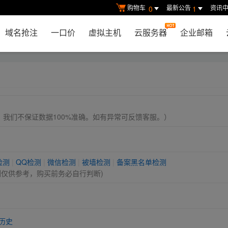
购物车
最新公告
资讯
0
1
域名抢注
一口价
虚拟主机
云服务器
企业邮箱
， 我们不保证数据100%准确。如有异常可反馈客服。）
检测
|
QQ检测
|
微信检测
|
被墙检测
|
备案黑名单检测
测仅供参考，购买前务必自行判断)
历史