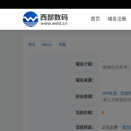
首页
域名注册
综合
Whois
百度
--
域名介绍：
(数据仅供参考
域名来源：
360检测
|
百度
安全检测：
(第三方数据检
¥
当前价格：
当前状态：
正在出售
成交