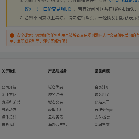
为避免不必要的纠纷，出价前建议仔细阅读
《西数预释放域
议》
《一口价交易规则》
，若有疑问可联系在线客服确认；
若您不同意以上事项，请勿进行购买，一经购买则默认表示
安全提示：请勿相信任何利用本站域名交易规则漏洞进行交易赚取差价的
单、兼职或返利等，谨防网络诈骗！
关于我们
产品与服务
常见问题
公司介绍
域名优惠
会员注册
企业文化
域名注册
域名相关
资质和荣誉
域名交易
建站入门
最新动态
虚拟主机
云服务/Vps
媒体关注
云服务器
支付/发票
联系我们
海外云主机
网站备案