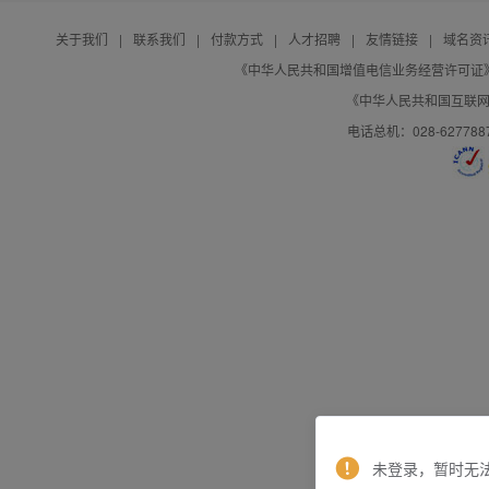
关于我们
|
联系我们
|
付款方式
|
人才招聘
|
友情链接
|
域名资
《中华人民共和国增值电信业务经营许可证》编号：B
《中华人民共和国互联网域
电话总机：028-627788
未登录，暂时无