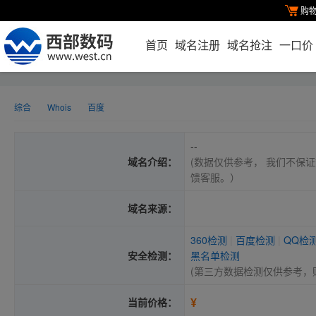
购
首页
域名注册
域名抢注
一口价
综合
Whois
百度
--
域名介绍：
(数据仅供参考， 我们不保证
馈客服。）
域名来源：
360检测
|
百度检测
|
QQ检
安全检测：
黑名单检测
(第三方数据检测仅供参考，
¥
当前价格：