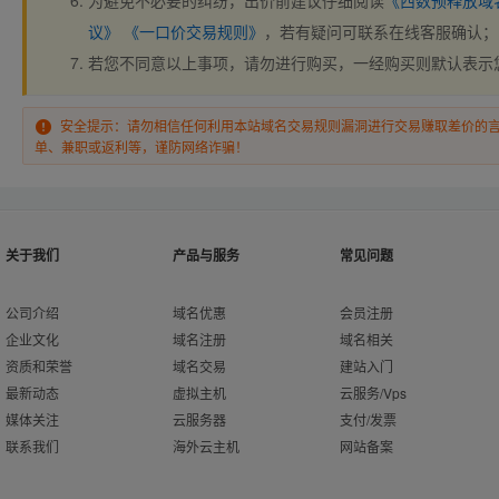
为避免不必要的纠纷，出价前建议仔细阅读
《西数预释放域
议》
《一口价交易规则》
，若有疑问可联系在线客服确认；
若您不同意以上事项，请勿进行购买，一经购买则默认表示
安全提示：请勿相信任何利用本站域名交易规则漏洞进行交易赚取差价的
单、兼职或返利等，谨防网络诈骗！
关于我们
产品与服务
常见问题
公司介绍
域名优惠
会员注册
企业文化
域名注册
域名相关
资质和荣誉
域名交易
建站入门
最新动态
虚拟主机
云服务/Vps
媒体关注
云服务器
支付/发票
联系我们
海外云主机
网站备案