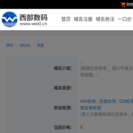
购
首页
域名注册
域名抢注
一口价
综合
Whois
百度
--
域名介绍：
(数据仅供参考， 我们不保证
馈客服。）
域名来源：
360检测
|
百度检测
|
QQ检
安全检测：
黑名单检测
(第三方数据检测仅供参考，
¥
当前价格：