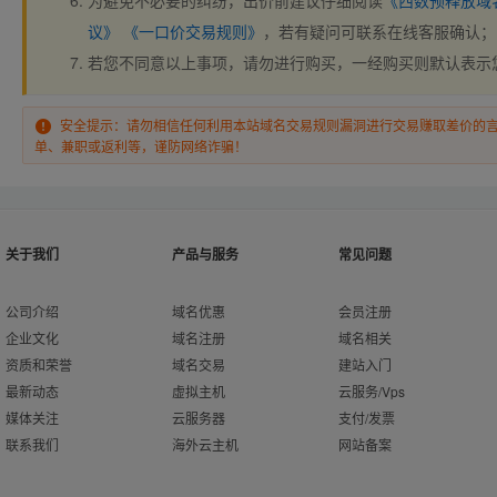
为避免不必要的纠纷，出价前建议仔细阅读
《西数预释放域
议》
《一口价交易规则》
，若有疑问可联系在线客服确认；
若您不同意以上事项，请勿进行购买，一经购买则默认表示
安全提示：请勿相信任何利用本站域名交易规则漏洞进行交易赚取差价的
单、兼职或返利等，谨防网络诈骗！
关于我们
产品与服务
常见问题
公司介绍
域名优惠
会员注册
企业文化
域名注册
域名相关
资质和荣誉
域名交易
建站入门
最新动态
虚拟主机
云服务/Vps
媒体关注
云服务器
支付/发票
联系我们
海外云主机
网站备案