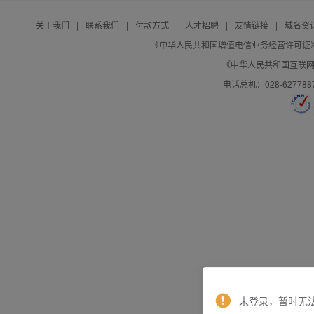
关于我们
|
联系我们
|
付款方式
|
人才招聘
|
友情链接
|
域名资
《中华人民共和国增值电信业务经营许可证》编号：B
《中华人民共和国互联网域
电话总机：028-627788
未登录，暂时无