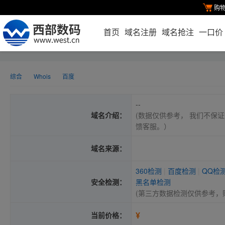
购
首页
域名注册
域名抢注
一口价
综合
Whois
百度
--
域名介绍：
(数据仅供参考， 我们不保证
馈客服。）
域名来源：
360检测
|
百度检测
|
QQ检
安全检测：
黑名单检测
(第三方数据检测仅供参考，
¥
当前价格：