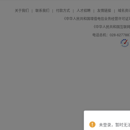
关于我们
|
联系我们
|
付款方式
|
人才招聘
|
友情链接
|
域名资
《中华人民共和国增值电信业务经营许可证》编号：B
《中华人民共和国互联网域
电话总机：028-627788
未登录，暂时无