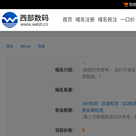
购
首页
域名注册
域名抢注
一口价
综合
Whois
百度
--
域名介绍：
(数据仅供参考， 我们不保证
馈客服。）
域名来源：
360检测
|
百度检测
|
QQ检
安全检测：
黑名单检测
(第三方数据检测仅供参考，
¥
当前价格：