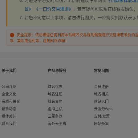
为避免不必要的纠纷，出价前建议仔细阅读
《西数预释放域
议》
《一口价交易规则》
，若有疑问可联系在线客服确认；
若您不同意以上事项，请勿进行购买，一经购买则默认表示
安全提示：请勿相信任何利用本站域名交易规则漏洞进行交易赚取差价的
单、兼职或返利等，谨防网络诈骗！
关于我们
产品与服务
常见问题
公司介绍
域名优惠
会员注册
企业文化
域名注册
域名相关
资质和荣誉
域名交易
建站入门
最新动态
虚拟主机
云服务/Vps
媒体关注
云服务器
支付/发票
联系我们
海外云主机
网站备案