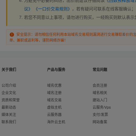
为避免不必要的纠纷，出价前建议仔细阅读
《西数预释放域
议》
《一口价交易规则》
，若有疑问可联系在线客服确认；
若您不同意以上事项，请勿进行购买，一经购买则默认表示
安全提示：请勿相信任何利用本站域名交易规则漏洞进行交易赚取差价的
单、兼职或返利等，谨防网络诈骗！
关于我们
产品与服务
常见问题
公司介绍
域名优惠
会员注册
企业文化
域名注册
域名相关
资质和荣誉
域名交易
建站入门
最新动态
虚拟主机
云服务/Vps
媒体关注
云服务器
支付/发票
联系我们
海外云主机
网站备案