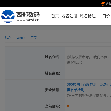
购
首页
域名注册
域名抢注
一口价
综合
Whois
百度
--
域名介绍：
(数据仅供参考， 我们不保证
馈客服。）
域名来源：
360检测
|
百度检测
|
QQ检
安全检测：
黑名单检测
(第三方数据检测仅供参考，
¥
当前价格：