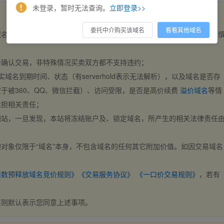
未登录，暂时无法查询。
立即登录>>
委托中介购买该域名
看看其他域名
域名，交易自动完成。买卖双方都不支持违约，一旦出价不支持撤销，请
后确认交易，非特殊情况买卖双方都不支持违约；
实域名到期时间、状态（有serverhold表示无法解析），以及域名是否存
于被360、QQ、微信拦截）、访问受限，是否是高价续费
溢价域名
等情
承担相关责任；
网站，一旦发现，本站将冻结账户及、锁定域名，所产生的相关法律责任
对象仅限于“域名”本身，不包含域名的任何其它附加价值。如因交易域名
；
西数预释放域名竞价规则》
《交易服务协议》
《一口价交易规则》
，若有
买则默认表示您同意上述事项。