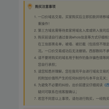
购买注意事项
一口价域名交易，买家购买后立即扣款并转移
重操作！
第三方域名需等待卖家将域名入库或转入我司
购买前请自行通过查询whois信息等方式仔细核
在工信部黑名单，被墙、被拦截（包括但不限定
况。一口价交易成功后无法撤销，西部数码不
请不要将购买的域名用于制作钓鱼诈骗色情等
您自行承担；
请您知悉并理解，您在我司平台进行域名交易的
的附加价值所产生的任何纠纷均与本平台无关
为避免不必要的纠纷，出价前建议仔细阅读
《
疑问可联系在线客服确认；
若您不同意以上事项，请勿进行购买，一经购