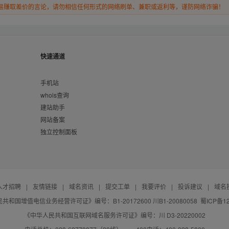
易赚取差价的言论，请勿相信任何形式的网络刷单、兼职或返利等，谨防网络诈骗！
快速通道
手机站
whois查询
建站助手
网站备案
独立控制面板
人才招聘
|
友情链接
|
域名资讯
|
提交工单
|
我要评价
|
投诉建议
|
域名
共和国增值电信业务经营许可证》编号：B1-20172600 川B1-20080058
蜀ICP备12
《中华人民共和国互联网域名服务许可证》编号：川 D3-20220002