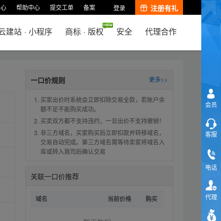
中心
帮助中心
提交工单
备案
注册有礼
登录
云建站
·
小程序
商标
·
版权
安全
代理合作
一口价规则
更多>>
买家出价时系统会立即扣除交易全款，若账户余
会员
额不足不能购买成功。
买卖双方都不支持违约，一旦出价不支持撤销！
非三方域名，买家购买后立即扣款并转移域名，
客服
交易自动完成。第三方域名需等待卖家将域名入
库或转入我司后确认交易
电话
关联一口价推荐
代理
域名
当前价格
购买