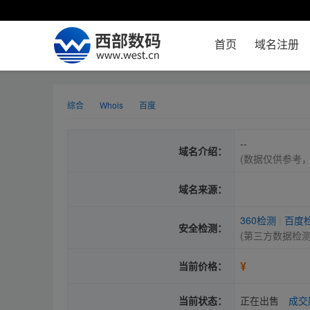
首页
域名注册
综合
Whois
百度
--
域名介绍：
(数据仅供参考
域名来源：
360检测
|
百度
安全检测：
(第三方数据检
¥
当前价格：
当前状态：
正在出售
成交