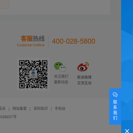
客服
热线
400-028-5800
Customer hotline
关注我们
新浪微博
最新动态
交流互动
联
系
投诉
|
网站备案
|
百科知识
|
手机站
我
028237号
们