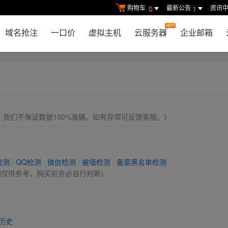
购物车
最新公告
资讯
0
1
域名抢注
一口价
虚拟主机
云服务器
企业邮箱
， 我们不保证数据100%准确。如有异常可反馈客服。）
检测
|
QQ检测
|
微信检测
|
被墙检测
|
备案黑名单检测
测仅供参考，购买前务必自行判断)
历史