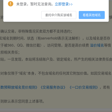
未登录，暂时无法查询。
立即登录>>
委托中介购买该域名
看看其他域名
域名，交易自动完成。买卖双方都不支持违约，一旦出价不支持撤销，请
后确认交易，非特殊情况买卖双方都不支持违约；
实域名到期时间、状态（有serverhold表示无法解析），以及域名是否存
于被360、QQ、微信拦截）、访问受限，是否是高价续费
溢价域名
等情
承担相关责任；
网站，一旦发现，本站将冻结账户及、锁定域名，所产生的相关法律责任
对象仅限于“域名”本身，不包含域名的任何其它附加价值。如因交易域名
；
西数预释放域名竞价规则》
《交易服务协议》
《一口价交易规则》
，若有
买则默认表示您同意上述事项。