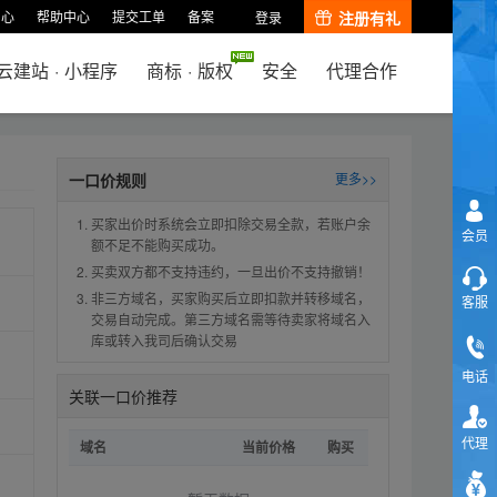
中心
帮助中心
提交工单
备案
注册有礼
登录
云建站
·
小程序
商标
·
版权
安全
代理合作
一口价规则
更多>>
买家出价时系统会立即扣除交易全款，若账户余
会员
额不足不能购买成功。
买卖双方都不支持违约，一旦出价不支持撤销！
非三方域名，买家购买后立即扣款并转移域名，
客服
交易自动完成。第三方域名需等待卖家将域名入
库或转入我司后确认交易
电话
关联一口价推荐
代理
域名
当前价格
购买