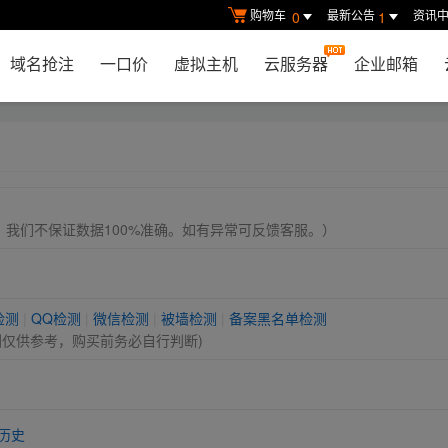
购物车
最新公告
资讯
0
1
域名抢注
一口价
虚拟主机
云服务器
企业邮箱
， 我们不保证数据100%准确。如有异常可反馈客服。）
检测
|
QQ检测
|
微信检测
|
被墙检测
|
备案黑名单检测
测仅供参考，购买前务必自行判断)
历史