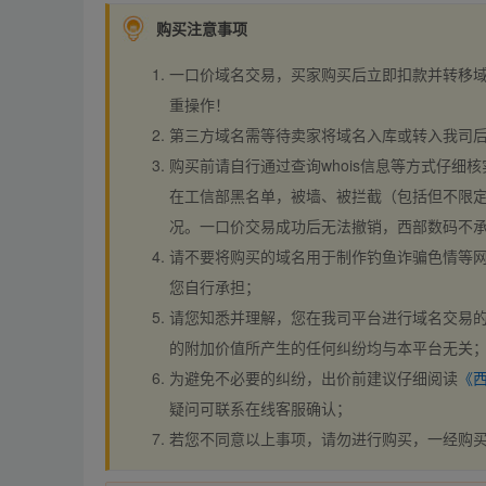
购买注意事项
一口价域名交易，买家购买后立即扣款并转移
重操作！
第三方域名需等待卖家将域名入库或转入我司
购买前请自行通过查询whois信息等方式仔细核
在工信部黑名单，被墙、被拦截（包括但不限定
况。一口价交易成功后无法撤销，西部数码不
请不要将购买的域名用于制作钓鱼诈骗色情等
您自行承担；
请您知悉并理解，您在我司平台进行域名交易的
的附加价值所产生的任何纠纷均与本平台无关
为避免不必要的纠纷，出价前建议仔细阅读
《
疑问可联系在线客服确认；
若您不同意以上事项，请勿进行购买，一经购