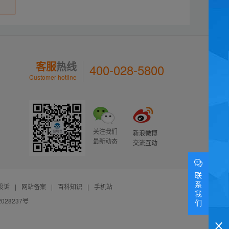
客服
热线
400-028-5800
Customer hotline
关注我们
新浪微博
最新动态
交流互动
联
系
投诉
|
网站备案
|
百科知识
|
手机站
我
028237号
们