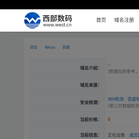
首页
域名注册
综合
Whois
百度
--
域名介绍：
(数据仅供参考
域名来源：
360检测
|
百度
安全检测：
(第三方数据检
¥
当前价格：
当前状态：
正在出售
成交