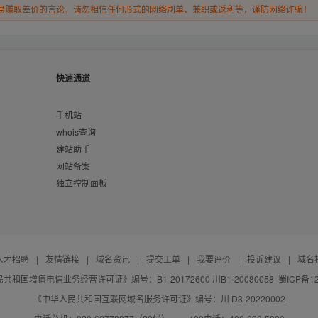
易赚取差价的言论，请勿相信任何形式的网络刷单、兼职或返利等，谨防网络诈骗！
快速通道
手机站
whois查询
建站助手
网站备案
独立控制面板
人才招聘
|
友情链接
|
域名资讯
|
提交工单
|
我要评价
|
投诉建议
|
域名
共和国增值电信业务经营许可证》编号：B1-20172600 川B1-20080058
蜀ICP备12
《中华人民共和国互联网域名服务许可证》编号：川 D3-20220002