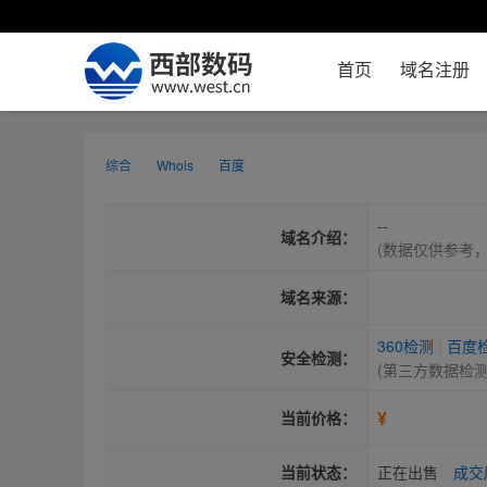
首页
域名注册
综合
Whois
百度
--
域名介绍：
(数据仅供参考
域名来源：
360检测
|
百度
安全检测：
(第三方数据检
¥
当前价格：
当前状态：
正在出售
成交