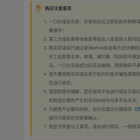
购买注意事项
一口价域名交易，买家购买后立即扣款并转移
重操作！
第三方域名需等待卖家将域名入库或转入我司
购买前请自行通过查询whois信息等方式仔细核
在工信部黑名单，被墙、被拦截（包括但不限定
况。一口价交易成功后无法撤销，西部数码不
请不要将购买的域名用于制作钓鱼诈骗色情等
您自行承担；
请您知悉并理解，您在我司平台进行域名交易的
的附加价值所产生的任何纠纷均与本平台无关
为避免不必要的纠纷，出价前建议仔细阅读
《
疑问可联系在线客服确认；
若您不同意以上事项，请勿进行购买，一经购