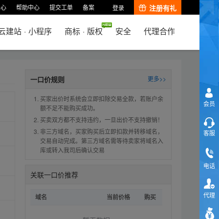
中心
帮助中心
提交工单
备案
注册有礼
登录
云建站
·
小程序
商标
·
版权
安全
代理合作
一口价规则
更多>>
买家出价时系统会立即扣除交易全款，若账户余
会员
额不足不能购买成功。
买卖双方都不支持违约，一旦出价不支持撤销！
非三方域名，买家购买后立即扣款并转移域名，
客服
交易自动完成。第三方域名需等待卖家将域名入
库或转入我司后确认交易
电话
关联一口价推荐
代理
域名
当前价格
购买