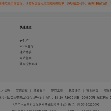
易赚取差价的言论，请勿相信任何形式的网络刷单、兼职或返利等，谨防网络诈骗！
快速通道
手机站
whois查询
建站助手
网站备案
独立控制面板
人才招聘
|
友情链接
|
域名资讯
|
提交工单
|
我要评价
|
投诉建议
|
域名
共和国增值电信业务经营许可证》编号：B1-20172600 川B1-20080058
蜀ICP备12
《中华人民共和国互联网域名服务许可证》编号：川 D3-20220002