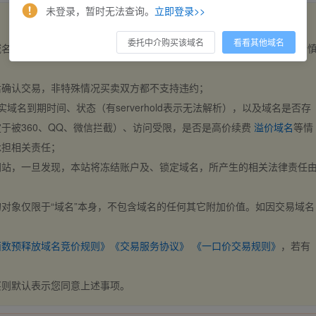
未登录，暂时无法查询。
立即登录>>
委托中介购买该域名
看看其他域名
域名，交易自动完成。买卖双方都不支持违约，一旦出价不支持撤销，请
后确认交易，非特殊情况买卖双方都不支持违约；
实域名到期时间、状态（有serverhold表示无法解析），以及域名是否存
于被360、QQ、微信拦截）、访问受限，是否是高价续费
溢价域名
等情
承担相关责任；
网站，一旦发现，本站将冻结账户及、锁定域名，所产生的相关法律责任
对象仅限于“域名”本身，不包含域名的任何其它附加价值。如因交易域名
；
西数预释放域名竞价规则》
《交易服务协议》
《一口价交易规则》
，若有
买则默认表示您同意上述事项。