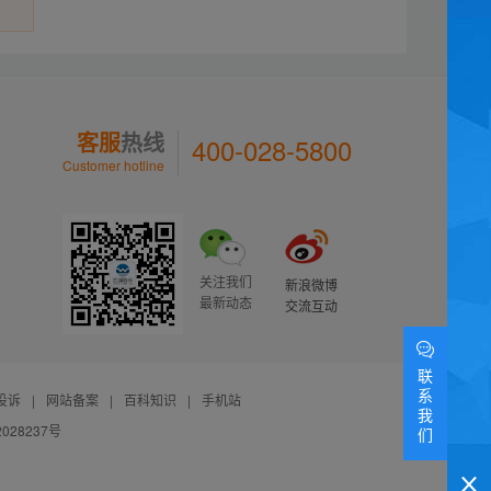
客服
热线
400-028-5800
Customer hotline
关注我们
新浪微博
最新动态
交流互动
联
系
投诉
|
网站备案
|
百科知识
|
手机站
我
028237号
们