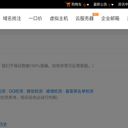
购物车
最新公告
资讯
0
1
域名抢注
一口价
虚拟主机
云服务器
企业邮箱
， 我们不保证数据100%准确。如有异常可反馈客服。）
检测
|
QQ检测
|
微信检测
|
被墙检测
|
备案黑名单检测
测仅供参考，购买前务必自行判断)
历史