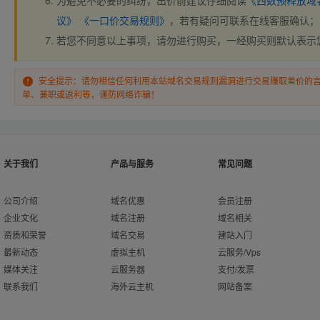
为避免不必要的纠纷，出价前建议仔细阅读
《西数预释放域
议》
《一口价交易规则》
，若有疑问可联系在线客服确认；
若您不同意以上事项，请勿进行购买，一经购买则默认表示
安全提示：请勿相信任何利用本站域名交易规则漏洞进行交易赚取差价的
单、兼职或返利等，谨防网络诈骗！
关于我们
产品与服务
常见问题
公司介绍
域名优惠
会员注册
企业文化
域名注册
域名相关
资质和荣誉
域名交易
建站入门
最新动态
虚拟主机
云服务/Vps
媒体关注
云服务器
支付/发票
联系我们
海外云主机
网站备案