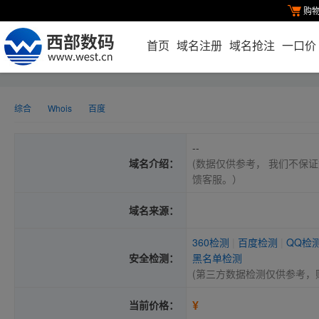
购
首页
域名注册
域名抢注
一口价
综合
Whois
百度
--
域名介绍：
(数据仅供参考， 我们不保证
馈客服。）
域名来源：
360检测
|
百度检测
|
QQ检
安全检测：
黑名单检测
(第三方数据检测仅供参考，
¥
当前价格：