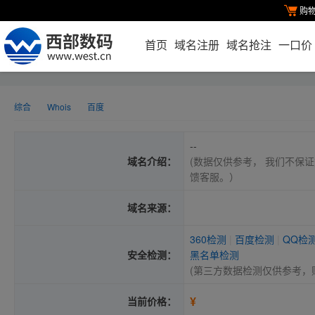
购
首页
域名注册
域名抢注
一口价
综合
Whois
百度
--
域名介绍：
(数据仅供参考， 我们不保证
馈客服。）
域名来源：
360检测
|
百度检测
|
QQ检
安全检测：
黑名单检测
(第三方数据检测仅供参考，
¥
当前价格：