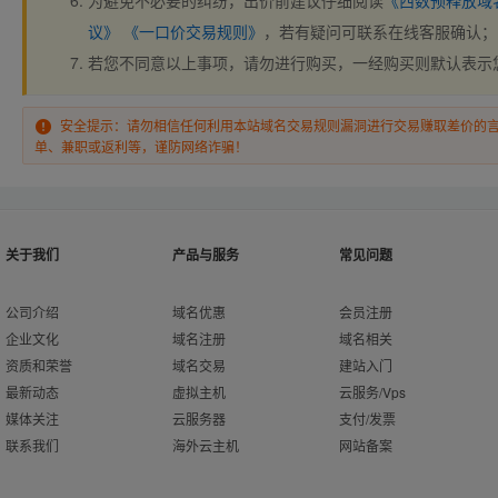
为避免不必要的纠纷，出价前建议仔细阅读
《西数预释放域
议》
《一口价交易规则》
，若有疑问可联系在线客服确认；
若您不同意以上事项，请勿进行购买，一经购买则默认表示
安全提示：请勿相信任何利用本站域名交易规则漏洞进行交易赚取差价的
单、兼职或返利等，谨防网络诈骗！
关于我们
产品与服务
常见问题
公司介绍
域名优惠
会员注册
企业文化
域名注册
域名相关
资质和荣誉
域名交易
建站入门
最新动态
虚拟主机
云服务/Vps
媒体关注
云服务器
支付/发票
联系我们
海外云主机
网站备案