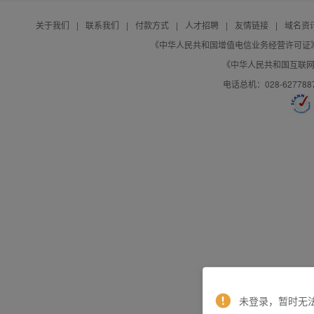
关于我们
|
联系我们
|
付款方式
|
人才招聘
|
友情链接
|
域名资
《中华人民共和国增值电信业务经营许可证》编号：B
《中华人民共和国互联网域
电话总机：028-627788
未登录，暂时无