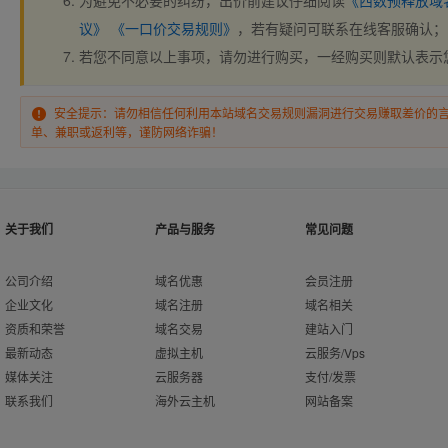
为避免不必要的纠纷，出价前建议仔细阅读
《西数预释放域
议》
《一口价交易规则》
，若有疑问可联系在线客服确认；
若您不同意以上事项，请勿进行购买，一经购买则默认表示
安全提示：请勿相信任何利用本站域名交易规则漏洞进行交易赚取差价的
单、兼职或返利等，谨防网络诈骗！
关于我们
产品与服务
常见问题
公司介绍
域名优惠
会员注册
企业文化
域名注册
域名相关
资质和荣誉
域名交易
建站入门
最新动态
虚拟主机
云服务/Vps
媒体关注
云服务器
支付/发票
联系我们
海外云主机
网站备案