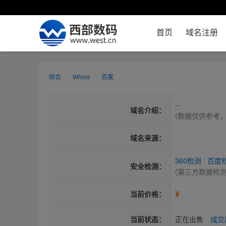
首页
域名注册
综合
Whois
百度
--
域名介绍：
(数据仅供参考
域名来源：
360检测
|
百度
安全检测：
(第三方数据检
¥
当前价格：
当前状态：
正在出售
成交