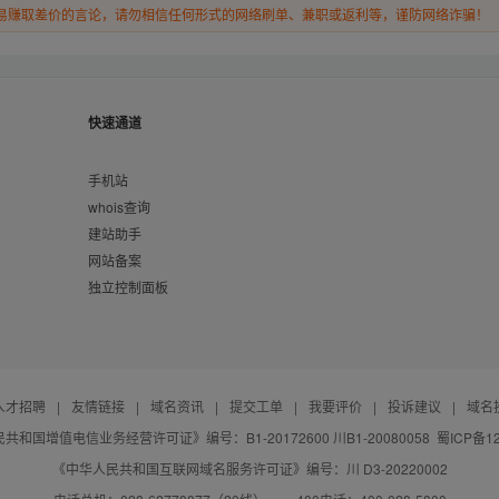
易赚取差价的言论，请勿相信任何形式的网络刷单、兼职或返利等，谨防网络诈骗！
快速通道
手机站
whois查询
建站助手
网站备案
独立控制面板
人才招聘
|
友情链接
|
域名资讯
|
提交工单
|
我要评价
|
投诉建议
|
域名
共和国增值电信业务经营许可证》编号：B1-20172600 川B1-20080058
蜀ICP备12
《中华人民共和国互联网域名服务许可证》编号：川 D3-20220002