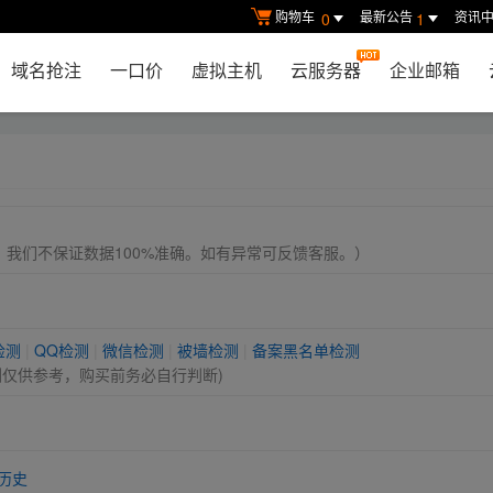
购物车
最新公告
资讯
0
1
域名抢注
一口价
虚拟主机
云服务器
企业邮箱
， 我们不保证数据100%准确。如有异常可反馈客服。）
检测
|
QQ检测
|
微信检测
|
被墙检测
|
备案黑名单检测
测仅供参考，购买前务必自行判断)
历史