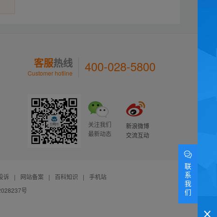
客服
热线
400-028-5800
Customer hotline
关注我们
新浪微博
最新动态
交流互动
联
系
投诉
|
网站备案
|
百科知识
|
手机站
我
028237号
们