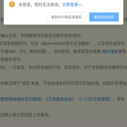
未登录，暂时无法查询。
立即登录>>
委托中介购买该域名
看看其他域名
域名，交易自动完成。买卖双方都不支持违约，一旦出价不支持撤销，请
后确认交易，非特殊情况买卖双方都不支持违约；
实域名到期时间、状态（有serverhold表示无法解析），以及域名是否存
于被360、QQ、微信拦截）、访问受限，是否是高价续费
溢价域名
等情
承担相关责任；
网站，一旦发现，本站将冻结账户及、锁定域名，所产生的相关法律责任
对象仅限于“域名”本身，不包含域名的任何其它附加价值。如因交易域名
；
西数预释放域名竞价规则》
《交易服务协议》
《一口价交易规则》
，若有
买则默认表示您同意上述事项。