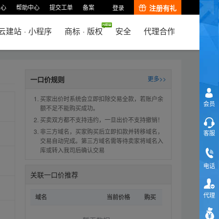
中心
帮助中心
提交工单
备案
注册有礼
登录
云建站
·
小程序
商标
·
版权
安全
代理合作
一口价规则
更多>>
买家出价时系统会立即扣除交易全款，若账户余
会员
额不足不能购买成功。
买卖双方都不支持违约，一旦出价不支持撤销！
非三方域名，买家购买后立即扣款并转移域名，
客服
交易自动完成。第三方域名需等待卖家将域名入
库或转入我司后确认交易
电话
关联一口价推荐
代理
域名
当前价格
购买