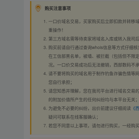
购买注意事项
一口价域名交易，买家购买后立即扣款并转移
重操作！
第三方域名需等待卖家将域名入库或转入我司
购买前请自行通过查询whois信息等方式仔细核
在工信部黑名单，被墙、被拦截（包括但不限定
况。一口价交易成功后无法撤销，西部数码不
请不要将购买的域名用于制作钓鱼诈骗色情等
您自行承担；
请您知悉并理解，您在我司平台进行域名交易的
的附加价值所产生的任何纠纷均与本平台无关
为避免不必要的纠纷，出价前建议仔细阅读
《
疑问可联系在线客服确认；
若您不同意以上事项，请勿进行购买，一经购