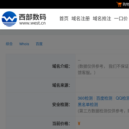
购
首页
域名注册
域名抢注
一口价
综合
Whois
百度
--
域名介绍：
(数据仅供参考， 我们不保证
馈客服。）
域名来源：
360检测
|
百度检测
|
QQ检
安全检测：
黑名单检测
(第三方数据检测仅供参考，
¥
当前价格：