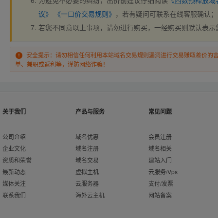
为避免不必要的纠纷，出价前建议仔细阅读
《西数预释放域
议》
《一口价交易规则》
，若有疑问可联系在线客服确认；
若您不同意以上事项，请勿进行购买，一经购买则默认表示
安全提示：请勿相信任何利用本站域名交易规则漏洞进行交易赚取差价的
单、兼职或返利等，谨防网络诈骗！
关于我们
产品与服务
常见问题
公司介绍
域名优惠
会员注册
企业文化
域名注册
域名相关
资质和荣誉
域名交易
建站入门
最新动态
虚拟主机
云服务/Vps
媒体关注
云服务器
支付/发票
联系我们
海外云主机
网站备案