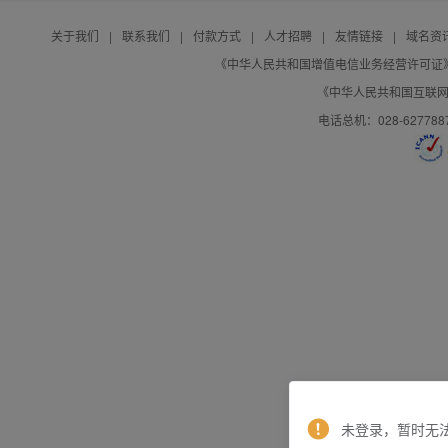
关于我们
|
联系我们
|
付款方式
|
人才招聘
|
友情链接
|
域名资
《中华人民共和国增值电信业务经营许可证》编号：B
《中华人民共和国互联网域
电话总机：028-627788
未登录，暂时无