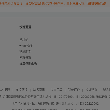
易赚取差价的言论，请勿相信任何形式的网络刷单、兼职或返利等，谨防网络诈骗！
快速通道
手机站
whois查询
建站助手
网站备案
独立控制面板
人才招聘
|
友情链接
|
域名资讯
|
提交工单
|
我要评价
|
投诉建议
|
域名
共和国增值电信业务经营许可证》编号：B1-20172600 川B1-20080058
蜀ICP备12
《中华人民共和国互联网域名服务许可证》编号：川 D3-20220002