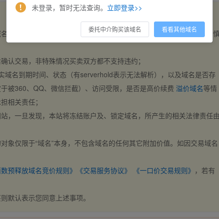
未登录，暂时无法查询。
立即登录>>
委托中介购买该域名
看看其他域名
域名，交易自动完成。买卖双方都不支持违约，一旦出价不支持撤销，请
后确认交易，非特殊情况买卖双方都不支持违约；
实域名到期时间、状态（有serverhold表示无法解析），以及域名是否存
于被360、QQ、微信拦截）、访问受限，是否是高价续费
溢价域名
等情
承担相关责任；
网站，一旦发现，本站将冻结账户及、锁定域名，所产生的相关法律责任
对象仅限于“域名”本身，不包含域名的任何其它附加价值。如因交易域名
；
西数预释放域名竞价规则》
《交易服务协议》
《一口价交易规则》
，若有
买则默认表示您同意上述事项。