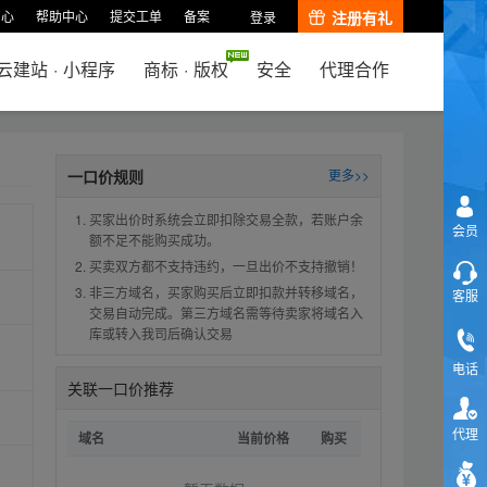
中心
帮助中心
提交工单
备案
注册有礼
登录
云建站
·
小程序
商标
·
版权
安全
代理合作
一口价规则
更多>>
买家出价时系统会立即扣除交易全款，若账户余
会员
额不足不能购买成功。
买卖双方都不支持违约，一旦出价不支持撤销！
非三方域名，买家购买后立即扣款并转移域名，
客服
交易自动完成。第三方域名需等待卖家将域名入
库或转入我司后确认交易
电话
关联一口价推荐
代理
域名
当前价格
购买