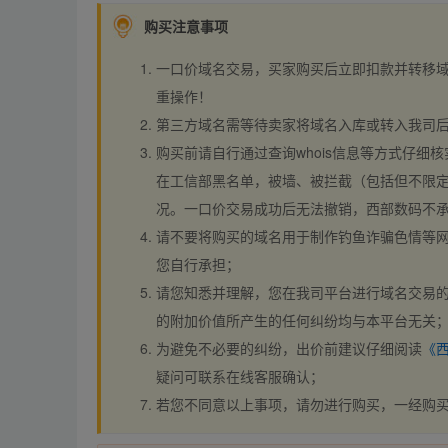
购买注意事项
一口价域名交易，买家购买后立即扣款并转移
重操作！
第三方域名需等待卖家将域名入库或转入我司
购买前请自行通过查询whois信息等方式仔细核
在工信部黑名单，被墙、被拦截（包括但不限定
况。一口价交易成功后无法撤销，西部数码不
请不要将购买的域名用于制作钓鱼诈骗色情等
您自行承担；
请您知悉并理解，您在我司平台进行域名交易的
的附加价值所产生的任何纠纷均与本平台无关
为避免不必要的纠纷，出价前建议仔细阅读
《
疑问可联系在线客服确认；
若您不同意以上事项，请勿进行购买，一经购