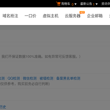
购物车
最新公告
资讯
0
1
域名抢注
一口价
虚拟主机
云服务器
企业邮箱
， 我们不保证数据100%准确。如有异常可反馈客服。）
检测
|
QQ检测
|
微信检测
|
被墙检测
|
备案黑名单检测
测仅供参考，购买前务必自行判断)
历史