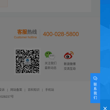
客服
热线
400-028-5800
Customer hotline
关注我们
新浪微博
最新动态
交流互动
联
系
投诉
|
网站备案
|
百科知识
|
手机站
我
028237号
们