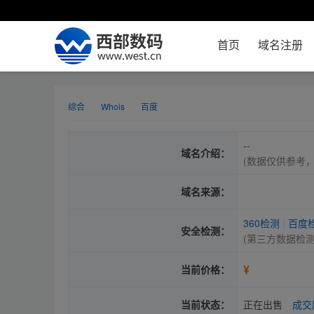
首页
域名注册
综合
Whois
百度
--
域名介绍：
(数据仅供参考
域名来源：
360检测
|
百度
安全检测：
(第三方数据检
¥
当前价格：
当前状态：
正在出售
成交