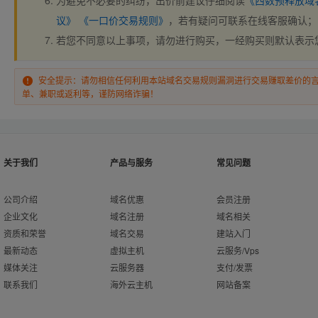
为避免不必要的纠纷，出价前建议仔细阅读
《西数预释放域
议》
《一口价交易规则》
，若有疑问可联系在线客服确认；
若您不同意以上事项，请勿进行购买，一经购买则默认表示
安全提示：请勿相信任何利用本站域名交易规则漏洞进行交易赚取差价的
单、兼职或返利等，谨防网络诈骗！
关于我们
产品与服务
常见问题
公司介绍
域名优惠
会员注册
企业文化
域名注册
域名相关
资质和荣誉
域名交易
建站入门
最新动态
虚拟主机
云服务/Vps
媒体关注
云服务器
支付/发票
联系我们
海外云主机
网站备案