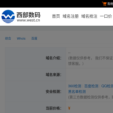
购
首页
域名注册
域名抢注
一口价
综合
Whois
百度
--
域名介绍：
(数据仅供参考， 我们不保证
馈客服。）
域名来源：
360检测
|
百度检测
|
QQ检
安全检测：
黑名单检测
(第三方数据检测仅供参考，
¥
当前价格：