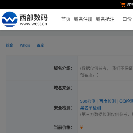
购
首页
域名注册
域名抢注
一口价
综合
Whois
百度
--
域名介绍：
(数据仅供参考， 我们不保证
馈客服。）
域名来源：
360检测
|
百度检测
|
QQ检
安全检测：
黑名单检测
(第三方数据检测仅供参考，
¥
当前价格：