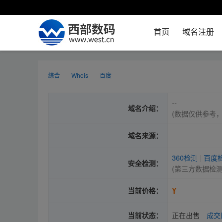
首页
域名注册
综合
Whois
百度
--
域名介绍：
(数据仅供参考
域名来源：
360检测
|
百度
安全检测：
(第三方数据检
¥
当前价格：
当前状态：
正在出售
成交