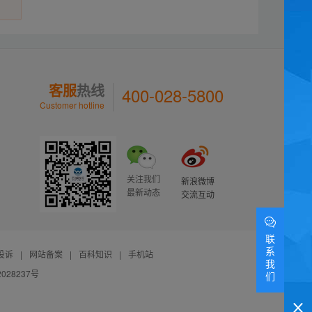
客服
热线
400-028-5800
Customer hotline
关注我们
新浪微博
最新动态
交流互动
联
系
投诉
|
网站备案
|
百科知识
|
手机站
我
028237号
们