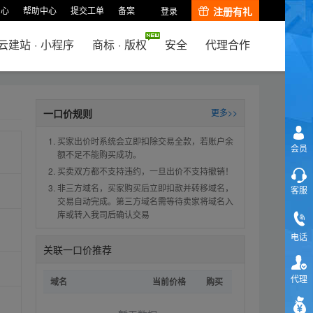
中心
帮助中心
提交工单
备案
注册有礼
登录
云建站
·
小程序
商标
·
版权
安全
代理合作
一口价规则
更多>>
买家出价时系统会立即扣除交易全款，若账户余
会员
额不足不能购买成功。
买卖双方都不支持违约，一旦出价不支持撤销！
非三方域名，买家购买后立即扣款并转移域名，
客服
交易自动完成。第三方域名需等待卖家将域名入
库或转入我司后确认交易
电话
关联一口价推荐
代理
域名
当前价格
购买