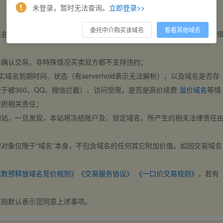
未登录，暂时无法查询。
立即登录>>
委托中介购买该域名
看看其他域名
域名，交易自动完成。买卖双方都不支持违约，一旦出价不支持撤销，请
后确认交易，非特殊情况买卖双方都不支持违约；
实域名到期时间、状态（有serverhold表示无法解析），以及域名是否存
于被360、QQ、微信拦截）、访问受限，是否是高价续费
溢价域名
等情
承担相关责任；
网站，一旦发现，本站将冻结账户及、锁定域名，所产生的相关法律责任
对象仅限于“域名”本身，不包含域名的任何其它附加价值。如因交易域名
；
西数预释放域名竞价规则》
《交易服务协议》
《一口价交易规则》
，若有
买则默认表示您同意上述事项。