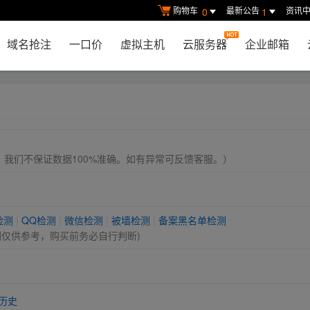
购物车
最新公告
资讯
0
1
域名抢注
一口价
虚拟主机
云服务器
企业邮箱
， 我们不保证数据100%准确。如有异常可反馈客服。）
检测
|
QQ检测
|
微信检测
|
被墙检测
|
备案黑名单检测
测仅供参考，购买前务必自行判断)
历史