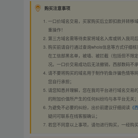
购买注意事项
一口价域名交易，买家购买后立即扣款并转移
重操作！
第三方域名需等待卖家将域名入库或转入我司
购买前请自行通过查询whois信息等方式仔细核
在工信部黑名单，被墙、被拦截（包括但不限定
况。一口价交易成功后无法撤销，西部数码不
请不要将购买的域名用于制作钓鱼诈骗色情等
您自行承担；
请您知悉并理解，您在我司平台进行域名交易的
的附加价值所产生的任何纠纷均与本平台无关
为避免不必要的纠纷，出价前建议仔细阅读
《
疑问可联系在线客服确认；
若您不同意以上事项，请勿进行购买，一经购