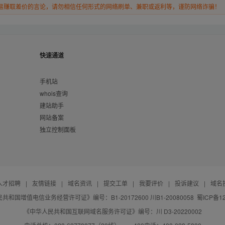
易赚取差价的言论，请勿相信任何形式的网络刷单、兼职或返利等，谨防网络诈骗！
快速通道
手机站
whois查询
建站助手
网站备案
独立控制面板
人才招聘
|
友情链接
|
域名资讯
|
提交工单
|
我要评价
|
投诉建议
|
域名
共和国增值电信业务经营许可证》编号：B1-20172600 川B1-20080058
蜀ICP备12
《中华人民共和国互联网域名服务许可证》编号：川 D3-20220002