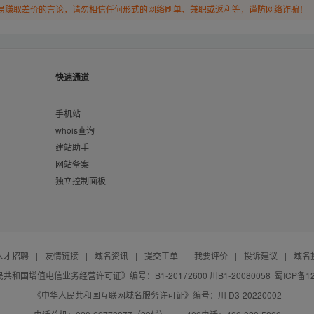
易赚取差价的言论，请勿相信任何形式的网络刷单、兼职或返利等，谨防网络诈骗！
快速通道
手机站
whois查询
建站助手
网站备案
独立控制面板
人才招聘
|
友情链接
|
域名资讯
|
提交工单
|
我要评价
|
投诉建议
|
域名
共和国增值电信业务经营许可证》编号：B1-20172600 川B1-20080058
蜀ICP备12
《中华人民共和国互联网域名服务许可证》编号：川 D3-20220002