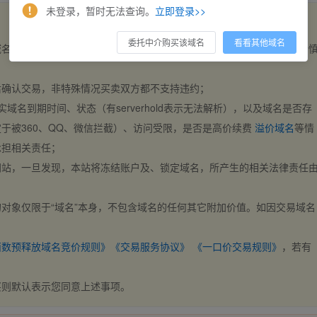
未登录，暂时无法查询。
立即登录>>
委托中介购买该域名
看看其他域名
域名，交易自动完成。买卖双方都不支持违约，一旦出价不支持撤销，请
后确认交易，非特殊情况买卖双方都不支持违约；
实域名到期时间、状态（有serverhold表示无法解析），以及域名是否存
于被360、QQ、微信拦截）、访问受限，是否是高价续费
溢价域名
等情
承担相关责任；
网站，一旦发现，本站将冻结账户及、锁定域名，所产生的相关法律责任
对象仅限于“域名”本身，不包含域名的任何其它附加价值。如因交易域名
；
西数预释放域名竞价规则》
《交易服务协议》
《一口价交易规则》
，若有
买则默认表示您同意上述事项。