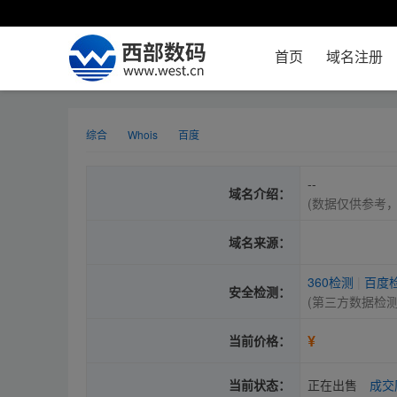
首页
域名注册
综合
Whois
百度
--
域名介绍：
(数据仅供参考
域名来源：
360检测
|
百度
安全检测：
(第三方数据检
¥
当前价格：
当前状态：
正在出售
成交