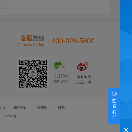
客服
热线
400-028-5800
Customer hotline
关注我们
新浪微博
最新动态
交流互动
联
系
投诉
|
网站备案
|
百科知识
|
手机站
我
028237号
们