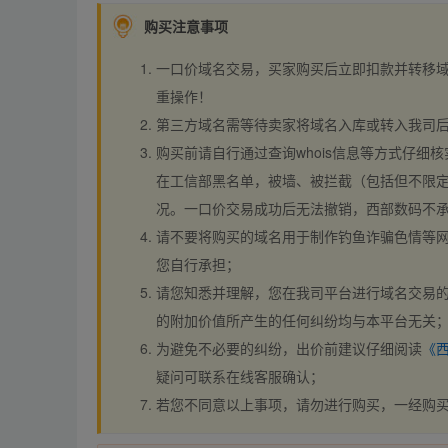
购买注意事项
一口价域名交易，买家购买后立即扣款并转移
重操作！
第三方域名需等待卖家将域名入库或转入我司
购买前请自行通过查询whois信息等方式仔细核
在工信部黑名单，被墙、被拦截（包括但不限定
况。一口价交易成功后无法撤销，西部数码不
请不要将购买的域名用于制作钓鱼诈骗色情等
您自行承担；
请您知悉并理解，您在我司平台进行域名交易的
的附加价值所产生的任何纠纷均与本平台无关
为避免不必要的纠纷，出价前建议仔细阅读
《
疑问可联系在线客服确认；
若您不同意以上事项，请勿进行购买，一经购