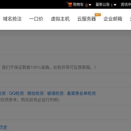
购物车
最新公告
资讯
0
1
域名抢注
一口价
虚拟主机
云服务器
企业邮箱
， 我们不保证数据100%准确。如有异常可反馈客服。）
检测
|
QQ检测
|
微信检测
|
被墙检测
|
备案黑名单检测
测仅供参考，购买前务必自行判断)
历史