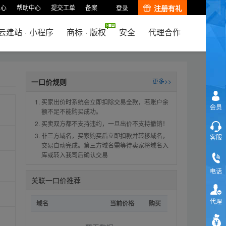
中心
帮助中心
提交工单
备案
注册有礼
登录
云建站
·
小程序
商标
·
版权
安全
代理合作
一口价规则
更多>>
买家出价时系统会立即扣除交易全款，若账户余
会员
额不足不能购买成功。
买卖双方都不支持违约，一旦出价不支持撤销！
非三方域名，买家购买后立即扣款并转移域名，
客服
交易自动完成。第三方域名需等待卖家将域名入
库或转入我司后确认交易
电话
关联一口价推荐
代理
域名
当前价格
购买