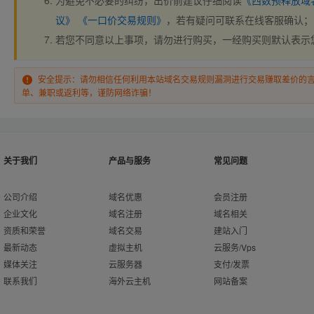
为避免不必要的纠纷，出价前建议仔细阅读
《西数预释放域
议》
《一口价交易规则》
，若有疑问可联系在线客服确认；
若您不同意以上事项，请勿进行购买，一经购买则默认表示
安全提示：请勿相信任何利用本站域名交易规则漏洞进行交易赚取差价的
单、兼职或返利等，谨防网络诈骗！
关于我们
产品与服务
常见问题
公司介绍
域名优惠
会员注册
企业文化
域名注册
域名相关
资质和荣誉
域名交易
建站入门
最新动态
虚拟主机
云服务/Vps
媒体关注
云服务器
支付/发票
联系我们
海外云主机
网站备案