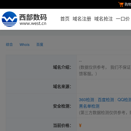
购
首页
域名注册
域名抢注
一口价
综合
Whois
百度
--
域名介绍：
(数据仅供参考， 我们不保证
馈客服。）
域名来源：
360检测
|
百度检测
|
QQ检
安全检测：
黑名单检测
(第三方数据检测仅供参考，
¥
当前价格：