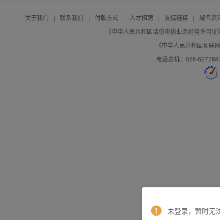
关于我们
|
联系我们
|
付款方式
|
人才招聘
|
友情链接
|
域名资
《中华人民共和国增值电信业务经营许可证》编号：B
《中华人民共和国互联网域
电话总机：028-627788
未登录，暂时无