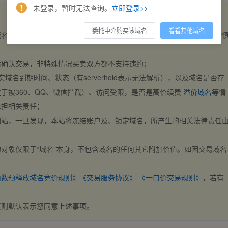
未登录，暂时无法查询。
立即登录>>
委托中介购买该域名
看看其他域名
域名，交易自动完成。买卖双方都不支持违约，一旦出价不支持撤销，请
后确认交易，非特殊情况买卖双方都不支持违约；
实域名到期时间、状态（有serverhold表示无法解析），以及域名是否存
于被360、QQ、微信拦截）、访问受限，是否是高价续费
溢价域名
等情
承担相关责任；
网站，一旦发现，本站将冻结账户及、锁定域名，所产生的相关法律责任
对象仅限于“域名”本身，不包含域名的任何其它附加价值。如因交易域名
；
西数预释放域名竞价规则》
《交易服务协议》
《一口价交易规则》
，若有
买则默认表示您同意上述事项。