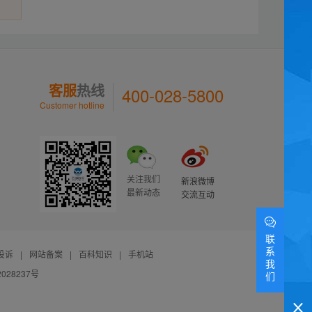
客服
热线
400-028-5800
Customer hotline
关注我们
新浪微博
最新动态
交流互动
联
系
投诉
|
网站备案
|
百科知识
|
手机站
我
028237号
们