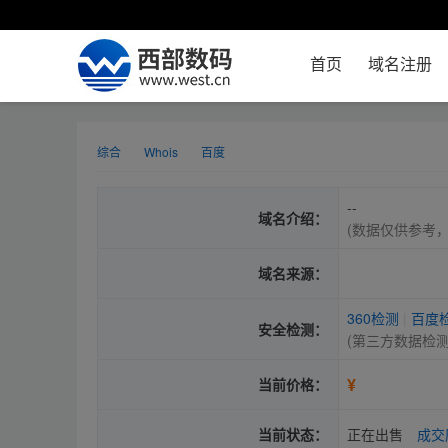
首页
域名注册
综合
Whois
百度
--
域名介绍：
(数据仅供参考
域名来源：
360检测
|
百度
安全检测：
(第三方数据检
¥
当前价格：
当前状态：
正在出售
成交