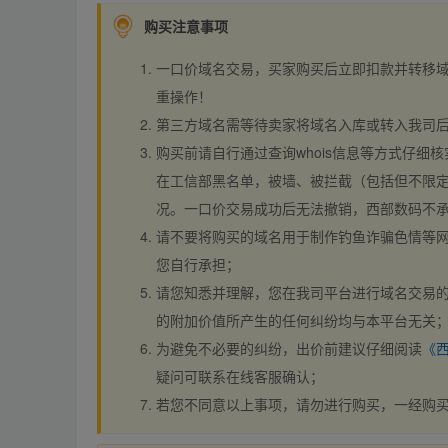
购买注意事项
一口价域名交易，买家购买后立即扣款并转移
重操作！
第三方域名需等待卖家将域名入库或转入我司
购买前请自行通过查询whois信息等方式仔细核
在工信部黑名单，被墙、被拦截（包括但不限定
况。一口价交易成功后无法撤销，西部数码不
请不要将购买的域名用于制作钓鱼诈骗色情等
您自行承担；
请您知悉并理解，您在我司平台进行域名交易的
的附加价值所产生的任何纠纷均与本平台无关
为避免不必要的纠纷，出价前建议仔细阅读
《
疑问可联系在线客服确认；
若您不同意以上事项，请勿进行购买，一经购