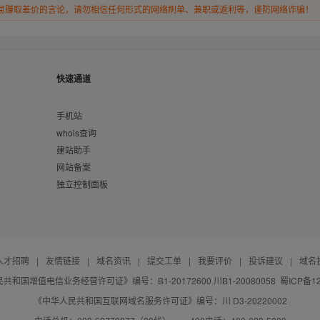
易赚取差价的言论，请勿相信任何形式的网络刷单、兼职或返利等，谨防网络诈骗！
快速通道
手机站
whois查询
建站助手
网站备案
独立控制面板
人才招聘
|
友情链接
|
域名资讯
|
提交工单
|
我要评价
|
投诉建议
|
域名
共和国增值电信业务经营许可证》编号：B1-20172600 川B1-20080058
蜀ICP备12
《中华人民共和国互联网域名服务许可证》编号：川 D3-20220002