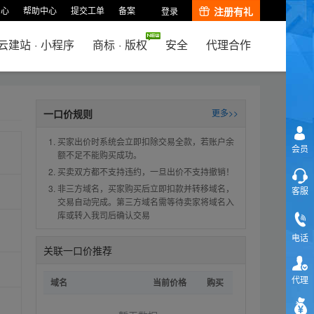
中心
帮助中心
提交工单
备案
注册有礼
登录
云建站
·
小程序
商标
·
版权
安全
代理合作
一口价规则
更多>>
买家出价时系统会立即扣除交易全款，若账户余
会员
额不足不能购买成功。
买卖双方都不支持违约，一旦出价不支持撤销！
非三方域名，买家购买后立即扣款并转移域名，
客服
交易自动完成。第三方域名需等待卖家将域名入
库或转入我司后确认交易
电话
关联一口价推荐
代理
域名
当前价格
购买