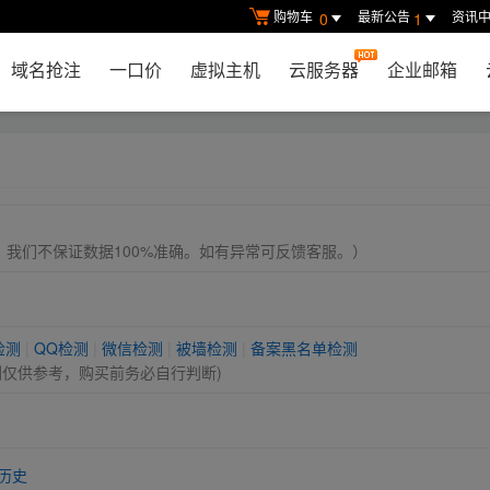
购物车
最新公告
资讯
0
1
域名抢注
一口价
虚拟主机
云服务器
企业邮箱
， 我们不保证数据100%准确。如有异常可反馈客服。）
检测
|
QQ检测
|
微信检测
|
被墙检测
|
备案黑名单检测
测仅供参考，购买前务必自行判断)
历史