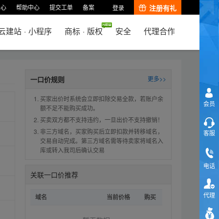
中心
帮助中心
提交工单
备案
注册有礼
登录
云建站
·
小程序
商标
·
版权
安全
代理合作
一口价规则
更多>>
买家出价时系统会立即扣除交易全款，若账户余
会员
额不足不能购买成功。
买卖双方都不支持违约，一旦出价不支持撤销！
非三方域名，买家购买后立即扣款并转移域名，
客服
交易自动完成。第三方域名需等待卖家将域名入
库或转入我司后确认交易
电话
关联一口价推荐
代理
域名
当前价格
购买