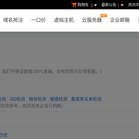
购物车
最新公告
资讯
0
1
域名抢注
一口价
虚拟主机
云服务器
企业邮箱
， 我们不保证数据100%准确。如有异常可反馈客服。）
检测
|
QQ检测
|
微信检测
|
被墙检测
|
备案黑名单检测
测仅供参考，购买前务必自行判断)
历史