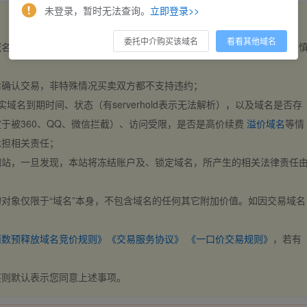
未登录，暂时无法查询。
立即登录>>
委托中介购买该域名
看看其他域名
域名，交易自动完成。买卖双方都不支持违约，一旦出价不支持撤销，请
后确认交易，非特殊情况买卖双方都不支持违约；
实域名到期时间、状态（有serverhold表示无法解析），以及域名是否存
于被360、QQ、微信拦截）、访问受限，是否是高价续费
溢价域名
等情
承担相关责任；
网站，一旦发现，本站将冻结账户及、锁定域名，所产生的相关法律责任
对象仅限于“域名”本身，不包含域名的任何其它附加价值。如因交易域名
；
西数预释放域名竞价规则》
《交易服务协议》
《一口价交易规则》
，若有
买则默认表示您同意上述事项。