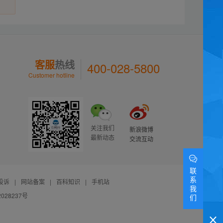
客服
热线
400-028-5800
Customer hotline
关注我们
新浪微博
最新动态
交流互动
联
系
投诉
|
网站备案
|
百科知识
|
手机站
我
028237号
们