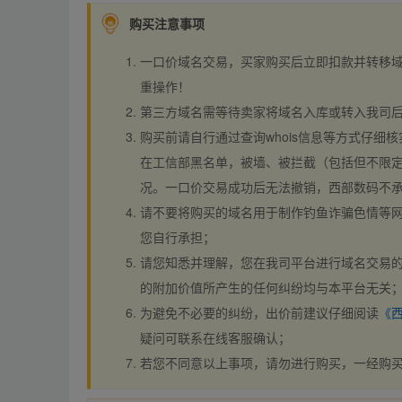
购买注意事项
一口价域名交易，买家购买后立即扣款并转移
重操作！
第三方域名需等待卖家将域名入库或转入我司
购买前请自行通过查询whois信息等方式仔细核
在工信部黑名单，被墙、被拦截（包括但不限定
况。一口价交易成功后无法撤销，西部数码不
请不要将购买的域名用于制作钓鱼诈骗色情等
您自行承担；
请您知悉并理解，您在我司平台进行域名交易的
的附加价值所产生的任何纠纷均与本平台无关
为避免不必要的纠纷，出价前建议仔细阅读
《
疑问可联系在线客服确认；
若您不同意以上事项，请勿进行购买，一经购