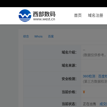
首页
域名注册
综合
Whois
百度
--
域名介绍：
(数据仅供参考
域名来源：
360检测
|
百度
安全检测：
(第三方数据检
¥
当前价格：
当前状态：
正在出售
成交