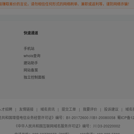
易赚取差价的言论，请勿相信任何形式的网络刷单、兼职或返利等，谨防网络诈骗！
快速通道
手机站
whois查询
建站助手
网站备案
独立控制面板
人才招聘
|
友情链接
|
域名资讯
|
提交工单
|
我要评价
|
投诉建议
|
域名
共和国增值电信业务经营许可证》编号：B1-20172600 川B1-20080058
蜀ICP备12
《中华人民共和国互联网域名服务许可证》编号：川 D3-20220002