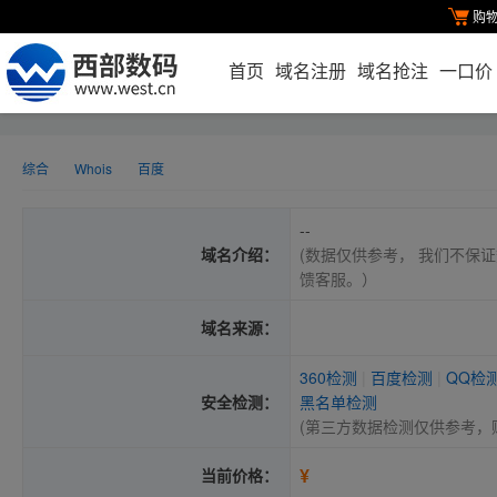
购
首页
域名注册
域名抢注
一口价
综合
Whois
百度
--
域名介绍：
(数据仅供参考， 我们不保证
馈客服。）
域名来源：
360检测
|
百度检测
|
QQ检
安全检测：
黑名单检测
(第三方数据检测仅供参考，
¥
当前价格：