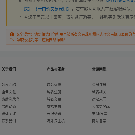
为避免不必要的纠纷，出价前建议仔细阅读
《西数预释放域
议》
《一口价交易规则》
，若有疑问可联系在线客服确认；
若您不同意以上事项，请勿进行购买，一经购买则默认表示
安全提示：请勿相信任何利用本站域名交易规则漏洞进行交易赚取差价的
单、兼职或返利等，谨防网络诈骗！
关于我们
产品与服务
常见问题
公司介绍
域名优惠
会员注册
企业文化
域名注册
域名相关
资质和荣誉
域名交易
建站入门
最新动态
虚拟主机
云服务/Vps
媒体关注
云服务器
支付/发票
联系我们
海外云主机
网站备案