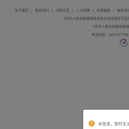
关于我们
|
联系我们
|
付款方式
|
人才招聘
|
友情链接
|
域名资
《中华人民共和国增值电信业务经营许可证》编号：B
《中华人民共和国互联网域
电话总机：028-627788
未登录，暂时无