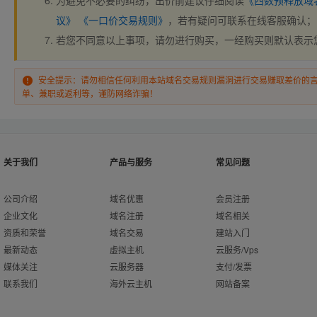
为避免不必要的纠纷，出价前建议仔细阅读
《西数预释放域
议》
《一口价交易规则》
，若有疑问可联系在线客服确认；
若您不同意以上事项，请勿进行购买，一经购买则默认表示
安全提示：请勿相信任何利用本站域名交易规则漏洞进行交易赚取差价的
单、兼职或返利等，谨防网络诈骗！
关于我们
产品与服务
常见问题
公司介绍
域名优惠
会员注册
企业文化
域名注册
域名相关
资质和荣誉
域名交易
建站入门
最新动态
虚拟主机
云服务/Vps
媒体关注
云服务器
支付/发票
联系我们
海外云主机
网站备案