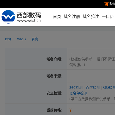
购
首页
域名注册
域名抢注
一口价
综合
Whois
百度
--
域名介绍：
(数据仅供参考， 我们不保证
馈客服。）
域名来源：
360检测
|
百度检测
|
QQ检
安全检测：
黑名单检测
(第三方数据检测仅供参考，
¥
当前价格：