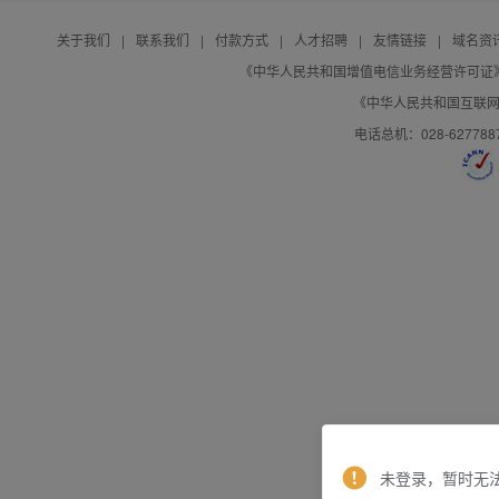
关于我们
|
联系我们
|
付款方式
|
人才招聘
|
友情链接
|
域名资
《中华人民共和国增值电信业务经营许可证》编号：B
《中华人民共和国互联网域
电话总机：028-627788
未登录，暂时无