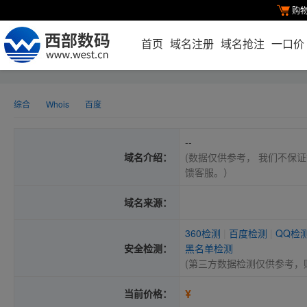
购
首页
域名注册
域名抢注
一口价
综合
Whois
百度
--
域名介绍：
(数据仅供参考， 我们不保证
馈客服。）
域名来源：
360检测
|
百度检测
|
QQ检
安全检测：
黑名单检测
(第三方数据检测仅供参考，
¥
当前价格：