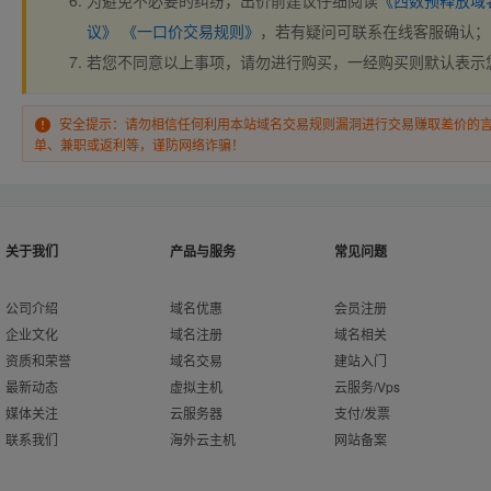
为避免不必要的纠纷，出价前建议仔细阅读
《西数预释放域
议》
《一口价交易规则》
，若有疑问可联系在线客服确认；
若您不同意以上事项，请勿进行购买，一经购买则默认表示
安全提示：请勿相信任何利用本站域名交易规则漏洞进行交易赚取差价的
单、兼职或返利等，谨防网络诈骗！
关于我们
产品与服务
常见问题
公司介绍
域名优惠
会员注册
企业文化
域名注册
域名相关
资质和荣誉
域名交易
建站入门
最新动态
虚拟主机
云服务/Vps
媒体关注
云服务器
支付/发票
联系我们
海外云主机
网站备案