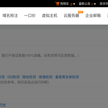
购物车
最新公告
资讯
0
1
域名抢注
一口价
虚拟主机
云服务器
企业邮箱
， 我们不保证数据100%准确。如有异常可反馈客服。）
检测
|
QQ检测
|
微信检测
|
被墙检测
|
备案黑名单检测
测仅供参考，购买前务必自行判断)
历史