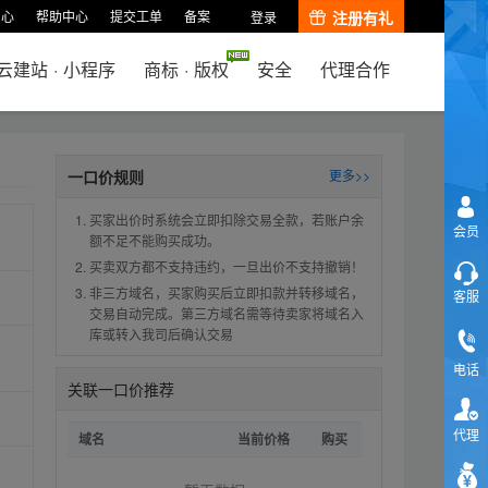
中心
帮助中心
提交工单
备案
注册有礼
登录
云建站
·
小程序
商标
·
版权
安全
代理合作
一口价规则
更多>>
买家出价时系统会立即扣除交易全款，若账户余
会员
额不足不能购买成功。
买卖双方都不支持违约，一旦出价不支持撤销！
非三方域名，买家购买后立即扣款并转移域名，
客服
交易自动完成。第三方域名需等待卖家将域名入
库或转入我司后确认交易
电话
关联一口价推荐
代理
域名
当前价格
购买