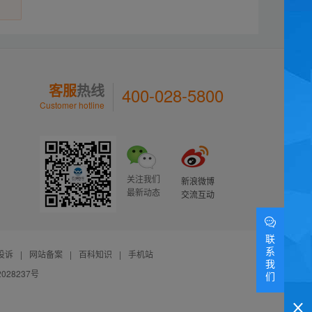
客服
热线
400-028-5800
Customer hotline
关注我们
新浪微博
最新动态
交流互动
联
系
投诉
|
网站备案
|
百科知识
|
手机站
我
028237号
们