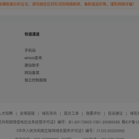
易赚取差价的言论，请勿相信任何形式的网络刷单、兼职或返利等，谨防网络诈骗！
快速通道
手机站
whois查询
建站助手
网站备案
独立控制面板
人才招聘
|
友情链接
|
域名资讯
|
提交工单
|
我要评价
|
投诉建议
|
域名
共和国增值电信业务经营许可证》编号：B1-20172600 川B1-20080058
蜀ICP备12
《中华人民共和国互联网域名服务许可证》编号：川 D3-20220002