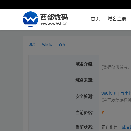
首页
域名注册
综合
Whois
百度
--
域名介绍：
(数据仅供参考
域名来源：
360检测
|
百度
安全检测：
(第三方数据检
¥
当前价格：
当前状态：
正在出售
成交