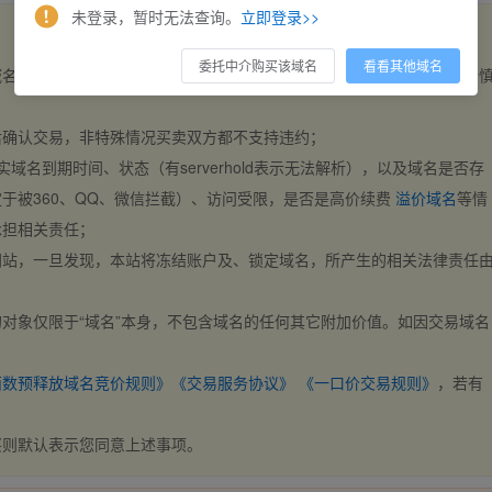
未登录，暂时无法查询。
立即登录>>
委托中介购买该域名
看看其他域名
域名，交易自动完成。买卖双方都不支持违约，一旦出价不支持撤销，请
后确认交易，非特殊情况买卖双方都不支持违约；
实域名到期时间、状态（有serverhold表示无法解析），以及域名是否存
于被360、QQ、微信拦截）、访问受限，是否是高价续费
溢价域名
等情
承担相关责任；
网站，一旦发现，本站将冻结账户及、锁定域名，所产生的相关法律责任
对象仅限于“域名”本身，不包含域名的任何其它附加价值。如因交易域名
；
西数预释放域名竞价规则》
《交易服务协议》
《一口价交易规则》
，若有
买则默认表示您同意上述事项。