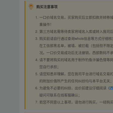
购买注意事项
一口价域名交易，买家购买后立即扣款并转移
重操作！
第三方域名需等待卖家将域名入库或转入我司
购买前请自行通过查询whois信息等方式仔细核
在工信部黑名单，被墙、被拦截（包括但不限定
况。一口价交易成功后无法撤销，西部数码不
请不要将购买的域名用于制作钓鱼诈骗色情等
您自行承担；
请您知悉并理解，您在我司平台进行域名交易的
的附加价值所产生的任何纠纷均与本平台无关
为避免不必要的纠纷，出价前建议仔细阅读
《
疑问可联系在线客服确认；
若您不同意以上事项，请勿进行购买，一经购