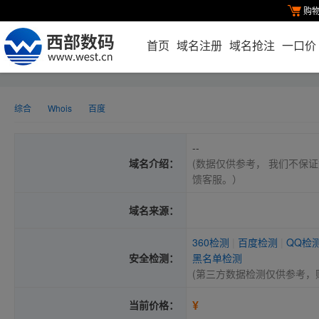
购
首页
域名注册
域名抢注
一口价
综合
Whois
百度
--
域名介绍：
(数据仅供参考， 我们不保证
馈客服。）
域名来源：
360检测
|
百度检测
|
QQ检
安全检测：
黑名单检测
(第三方数据检测仅供参考，
¥
当前价格：