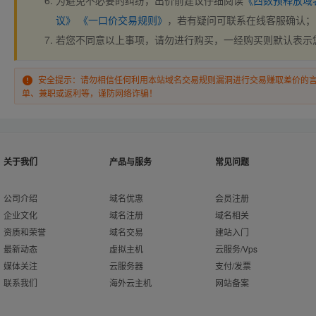
为避免不必要的纠纷，出价前建议仔细阅读
《西数预释放域
议》
《一口价交易规则》
，若有疑问可联系在线客服确认；
若您不同意以上事项，请勿进行购买，一经购买则默认表示
安全提示：请勿相信任何利用本站域名交易规则漏洞进行交易赚取差价的
单、兼职或返利等，谨防网络诈骗！
关于我们
产品与服务
常见问题
公司介绍
域名优惠
会员注册
企业文化
域名注册
域名相关
资质和荣誉
域名交易
建站入门
最新动态
虚拟主机
云服务/Vps
媒体关注
云服务器
支付/发票
联系我们
海外云主机
网站备案