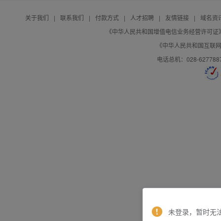
关于我们
|
联系我们
|
付款方式
|
人才招聘
|
友情链接
|
域名资
《中华人民共和国增值电信业务经营许可证》编号：B
《中华人民共和国互联网域
电话总机：028-627788
未登录，暂时无