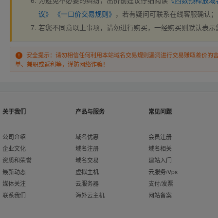
为避免不必要的纠纷，出价前建议仔细阅读
《西数预释放域
议》
《一口价交易规则》
，若有疑问可联系在线客服确认；
若您不同意以上事项，请勿进行购买，一经购买则默认表示
安全提示：请勿相信任何利用本站域名交易规则漏洞进行交易赚取差价的
单、兼职或返利等，谨防网络诈骗！
关于我们
产品与服务
常见问题
公司介绍
域名优惠
会员注册
企业文化
域名注册
域名相关
资质和荣誉
域名交易
建站入门
最新动态
虚拟主机
云服务/Vps
媒体关注
云服务器
支付/发票
联系我们
海外云主机
网站备案