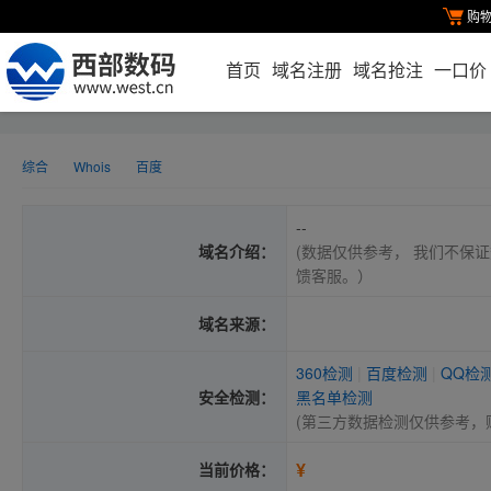
购
首页
域名注册
域名抢注
一口价
综合
Whois
百度
--
域名介绍：
(数据仅供参考， 我们不保证
馈客服。）
域名来源：
360检测
|
百度检测
|
QQ检
安全检测：
黑名单检测
(第三方数据检测仅供参考，
¥
当前价格：