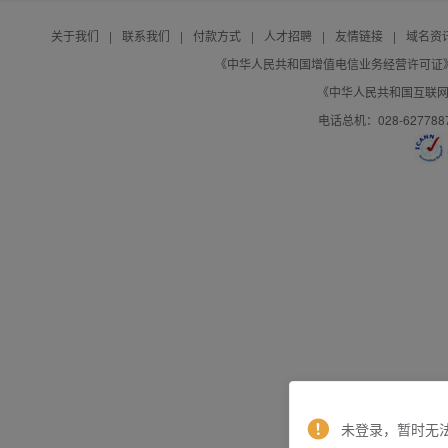
关于我们
|
联系我们
|
付款方式
|
人才招聘
|
友情链接
|
域名资
《中华人民共和国增值电信业务经营许可证》编号：B
《中华人民共和国互联网域
电话总机：028-627788
未登录，暂时无