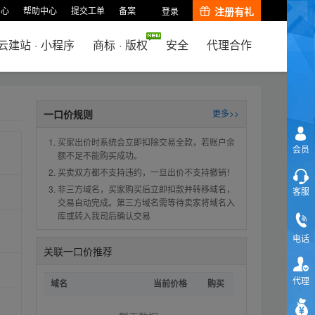
中心
帮助中心
提交工单
备案
注册有礼
登录
云建站
·
小程序
商标
·
版权
安全
代理合作
一口价规则
更多>>
买家出价时系统会立即扣除交易全款，若账户余
会员
额不足不能购买成功。
买卖双方都不支持违约，一旦出价不支持撤销！
非三方域名，买家购买后立即扣款并转移域名，
客服
交易自动完成。第三方域名需等待卖家将域名入
库或转入我司后确认交易
电话
关联一口价推荐
代理
域名
当前价格
购买