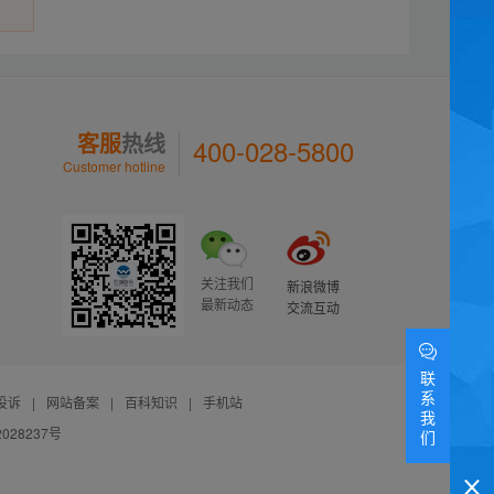
客服
热线
400-028-5800
Customer hotline
关注我们
新浪微博
最新动态
交流互动
联
系
投诉
|
网站备案
|
百科知识
|
手机站
我
028237号
们