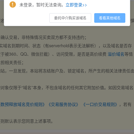
未登录，暂时无法查询。
立即登录>>
委托中介购买该域名
看看其他域名
域名，交易自动完成。买卖双方都不支持违约，一旦出价不支持撤销，请
后确认交易，非特殊情况买卖双方都不支持违约；
实域名到期时间、状态（有serverhold表示无法解析），以及域名是否存
于被360、QQ、微信拦截）、访问受限，是否是高价续费
溢价域名
等情
承担相关责任；
网站，一旦发现，本站将冻结账户及、锁定域名，所产生的相关法律责任
对象仅限于“域名”本身，不包含域名的任何其它附加价值。如因交易域名
；
西数预释放域名竞价规则》
《交易服务协议》
《一口价交易规则》
，若有
买则默认表示您同意上述事项。