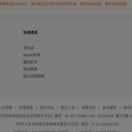
易赚取差价的言论，请勿相信任何形式的网络刷单、兼职或返利等，谨防网络诈骗！
快速通道
手机站
whois查询
建站助手
网站备案
独立控制面板
人才招聘
|
友情链接
|
域名资讯
|
提交工单
|
我要评价
|
投诉建议
|
域名
共和国增值电信业务经营许可证》编号：B1-20172600 川B1-20080058
蜀ICP备12
《中华人民共和国互联网域名服务许可证》编号：川 D3-20220002