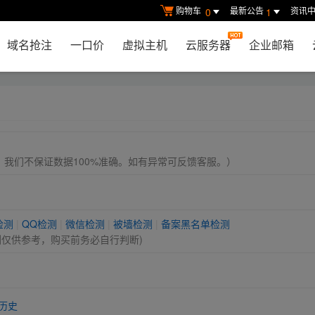
购物车
最新公告
资讯
0
1
域名抢注
一口价
虚拟主机
云服务器
企业邮箱
， 我们不保证数据100%准确。如有异常可反馈客服。）
检测
|
QQ检测
|
微信检测
|
被墙检测
|
备案黑名单检测
测仅供参考，购买前务必自行判断)
历史