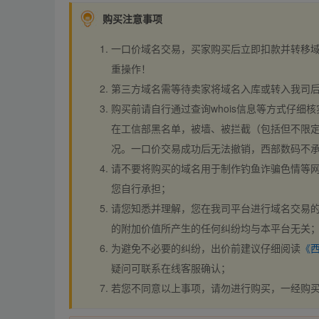
购买注意事项
一口价域名交易，买家购买后立即扣款并转移
重操作！
第三方域名需等待卖家将域名入库或转入我司
购买前请自行通过查询whois信息等方式仔细核
在工信部黑名单，被墙、被拦截（包括但不限定
况。一口价交易成功后无法撤销，西部数码不
请不要将购买的域名用于制作钓鱼诈骗色情等
您自行承担；
请您知悉并理解，您在我司平台进行域名交易的
的附加价值所产生的任何纠纷均与本平台无关
为避免不必要的纠纷，出价前建议仔细阅读
《
疑问可联系在线客服确认；
若您不同意以上事项，请勿进行购买，一经购