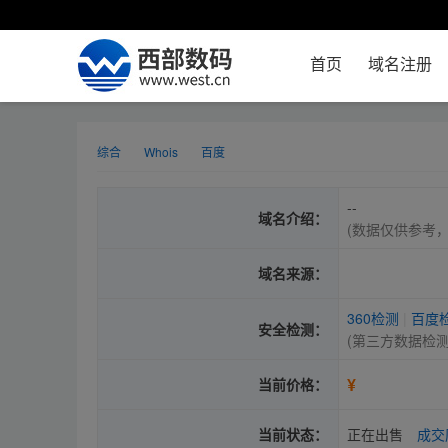
首页
域名注册
综合
Whois
百度
--
域名介绍：
(数据仅供参考
域名来源：
360检测
|
百度
安全检测：
(第三方数据检
¥
当前价格：
当前状态：
正在出售
成交