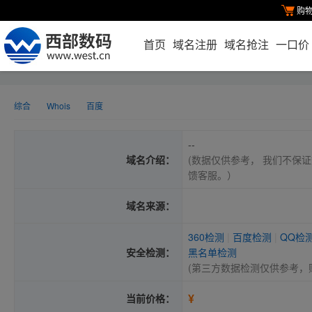
购
首页
域名注册
域名抢注
一口价
综合
Whois
百度
--
域名介绍：
(数据仅供参考， 我们不保证
馈客服。）
域名来源：
360检测
|
百度检测
|
QQ检
安全检测：
黑名单检测
(第三方数据检测仅供参考，
¥
当前价格：