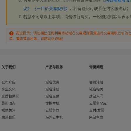
为避免不必要的纠纷，出价前建议仔细阅读
《西数预释放域
议》
《一口价交易规则》
，若有疑问可联系在线客服确认；
若您不同意以上事项，请勿进行购买，一经购买则默认表示
安全提示：请勿相信任何利用本站域名交易规则漏洞进行交易赚取差价的
单、兼职或返利等，谨防网络诈骗！
关于我们
产品与服务
常见问题
公司介绍
域名优惠
会员注册
企业文化
域名注册
域名相关
资质和荣誉
域名交易
建站入门
最新动态
虚拟主机
云服务/Vps
媒体关注
云服务器
支付/发票
联系我们
海外云主机
网站备案