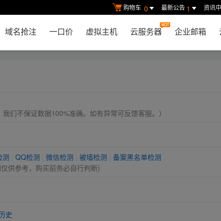
购物车
最新公告
资讯
0
1
域名抢注
一口价
虚拟主机
云服务器
企业邮箱
， 我们不保证数据100%准确。如有异常可反馈客服。）
检测
|
QQ检测
|
微信检测
|
被墙检测
|
备案黑名单检测
测仅供参考，购买前务必自行判断)
历史