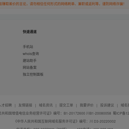
易赚取差价的言论，请勿相信任何形式的网络刷单、兼职或返利等，谨防网络诈骗！
快速通道
手机站
whois查询
建站助手
网站备案
独立控制面板
人才招聘
|
友情链接
|
域名资讯
|
提交工单
|
我要评价
|
投诉建议
|
域名
共和国增值电信业务经营许可证》编号：B1-20172600 川B1-20080058
蜀ICP备12
《中华人民共和国互联网域名服务许可证》编号：川 D3-20220002