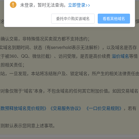
未登录，暂时无法查询。
立即登录>>
委托中介购买该域名
看看其他域名
域名，交易自动完成。买卖双方都不支持违约，一旦出价不支持撤销，请
后确认交易，非特殊情况买卖双方都不支持违约；
实域名到期时间、状态（有serverhold表示无法解析），以及域名是否存
于被360、QQ、微信拦截）、访问受限，是否是高价续费
溢价域名
等情
承担相关责任；
网站，一旦发现，本站将冻结账户及、锁定域名，所产生的相关法律责任
对象仅限于“域名”本身，不包含域名的任何其它附加价值。如因交易域名
；
西数预释放域名竞价规则》
《交易服务协议》
《一口价交易规则》
，若有
买则默认表示您同意上述事项。