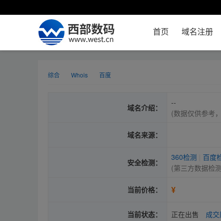
首页
域名注册
综合
Whois
百度
--
域名介绍：
(数据仅供参考
域名来源：
360检测
|
百度
安全检测：
(第三方数据检
¥
当前价格：
当前状态：
正在出售
成交