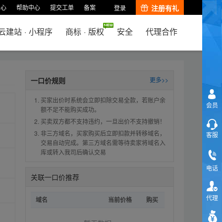
中心
帮助中心
提交工单
备案
注册有礼
登录
云建站
·
小程序
商标
·
版权
安全
代理合作
一口价规则
更多>>
买家出价时系统会立即扣除交易全款，若账户余
会员
额不足不能购买成功。
买卖双方都不支持违约，一旦出价不支持撤销！
非三方域名，买家购买后立即扣款并转移域名，
客服
交易自动完成。第三方域名需等待卖家将域名入
库或转入我司后确认交易
电话
关联一口价推荐
代理
域名
当前价格
购买