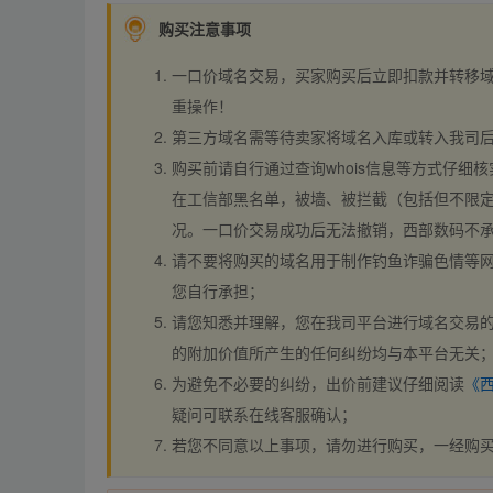
购买注意事项
一口价域名交易，买家购买后立即扣款并转移
重操作！
第三方域名需等待卖家将域名入库或转入我司
购买前请自行通过查询whois信息等方式仔细核
在工信部黑名单，被墙、被拦截（包括但不限定
况。一口价交易成功后无法撤销，西部数码不
请不要将购买的域名用于制作钓鱼诈骗色情等
您自行承担；
请您知悉并理解，您在我司平台进行域名交易的
的附加价值所产生的任何纠纷均与本平台无关
为避免不必要的纠纷，出价前建议仔细阅读
《
疑问可联系在线客服确认；
若您不同意以上事项，请勿进行购买，一经购