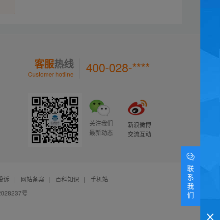
客服
热线
400-028-****
Customer hotline
关注我们
新浪微博
最新动态
交流互动
联
系
投诉
|
网站备案
|
百科知识
|
手机站
我
028237号
们