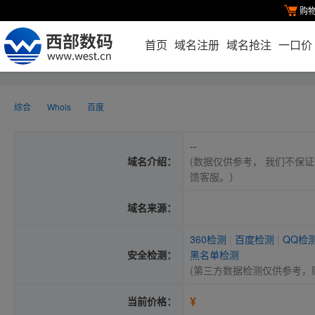
购
首页
域名注册
域名抢注
一口价
综合
Whois
百度
--
域名介绍：
(数据仅供参考， 我们不保证
馈客服。）
域名来源：
360检测
|
百度检测
|
QQ检
安全检测：
黑名单检测
(第三方数据检测仅供参考，
¥
当前价格：