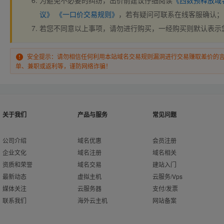
为避免不必要的纠纷，出价前建议仔细阅读
《西数预释放域
议》
《一口价交易规则》
，若有疑问可联系在线客服确认；
若您不同意以上事项，请勿进行购买，一经购买则默认表示
安全提示：请勿相信任何利用本站域名交易规则漏洞进行交易赚取差价的
单、兼职或返利等，谨防网络诈骗！
关于我们
产品与服务
常见问题
公司介绍
域名优惠
会员注册
企业文化
域名注册
域名相关
资质和荣誉
域名交易
建站入门
最新动态
虚拟主机
云服务/Vps
媒体关注
云服务器
支付/发票
联系我们
海外云主机
网站备案