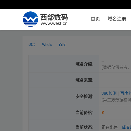
首页
域名注册
综合
Whois
百度
--
域名介绍：
(数据仅供参考
域名来源：
360检测
|
百度
安全检测：
(第三方数据检
¥
当前价格：
当前状态：
正在出售
成交