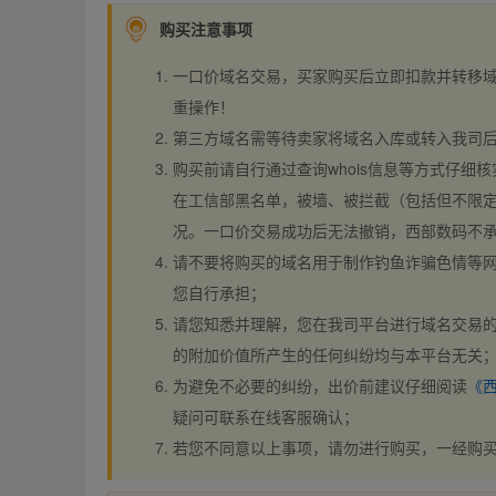
购买注意事项
一口价域名交易，买家购买后立即扣款并转移
重操作！
第三方域名需等待卖家将域名入库或转入我司
购买前请自行通过查询whois信息等方式仔细核
在工信部黑名单，被墙、被拦截（包括但不限定
况。一口价交易成功后无法撤销，西部数码不
请不要将购买的域名用于制作钓鱼诈骗色情等
您自行承担；
请您知悉并理解，您在我司平台进行域名交易的
的附加价值所产生的任何纠纷均与本平台无关
为避免不必要的纠纷，出价前建议仔细阅读
《
疑问可联系在线客服确认；
若您不同意以上事项，请勿进行购买，一经购