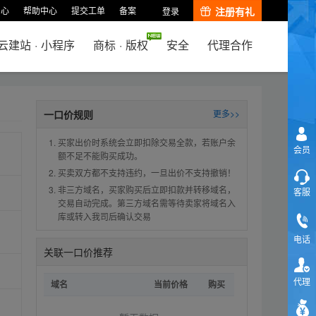
中心
帮助中心
提交工单
备案
注册有礼
登录
云建站
·
小程序
商标
·
版权
安全
代理合作
一口价规则
更多>>
买家出价时系统会立即扣除交易全款，若账户余
会员
额不足不能购买成功。
买卖双方都不支持违约，一旦出价不支持撤销！
非三方域名，买家购买后立即扣款并转移域名，
客服
交易自动完成。第三方域名需等待卖家将域名入
库或转入我司后确认交易
电话
关联一口价推荐
代理
域名
当前价格
购买