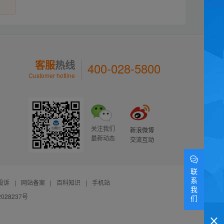
客服
热线
400-028-5800
Customer hotline
关注我们
新浪微博
最新动态
交流互动
联
系
投诉
|
网站备案
|
百科知识
|
手机站
我
028237号
们