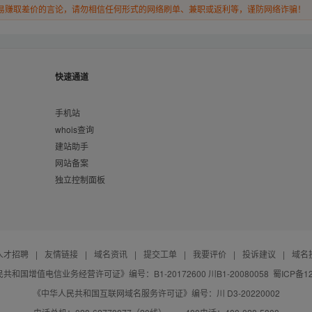
易赚取差价的言论，请勿相信任何形式的网络刷单、兼职或返利等，谨防网络诈骗！
快速通道
手机站
whois查询
建站助手
网站备案
独立控制面板
人才招聘
|
友情链接
|
域名资讯
|
提交工单
|
我要评价
|
投诉建议
|
域名
共和国增值电信业务经营许可证》编号：B1-20172600 川B1-20080058
蜀ICP备12
《中华人民共和国互联网域名服务许可证》编号：川 D3-20220002