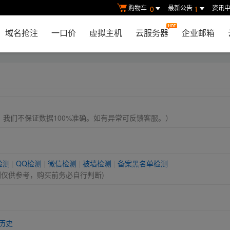
购物车
最新公告
资讯
0
1
域名抢注
一口价
虚拟主机
云服务器
企业邮箱
， 我们不保证数据100%准确。如有异常可反馈客服。）
检测
|
QQ检测
|
微信检测
|
被墙检测
|
备案黑名单检测
测仅供参考，购买前务必自行判断)
历史