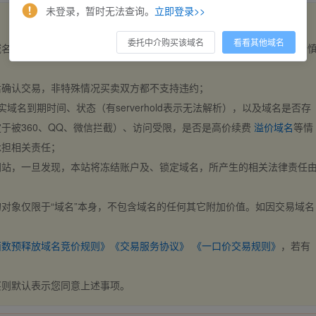
未登录，暂时无法查询。
立即登录>>
委托中介购买该域名
看看其他域名
域名，交易自动完成。买卖双方都不支持违约，一旦出价不支持撤销，请
后确认交易，非特殊情况买卖双方都不支持违约；
实域名到期时间、状态（有serverhold表示无法解析），以及域名是否存
于被360、QQ、微信拦截）、访问受限，是否是高价续费
溢价域名
等情
承担相关责任；
网站，一旦发现，本站将冻结账户及、锁定域名，所产生的相关法律责任
对象仅限于“域名”本身，不包含域名的任何其它附加价值。如因交易域名
；
西数预释放域名竞价规则》
《交易服务协议》
《一口价交易规则》
，若有
买则默认表示您同意上述事项。