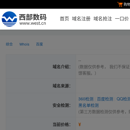
购
首页
域名注册
域名抢注
一口价
综合
Whois
百度
--
域名介绍：
(数据仅供参考， 我们不保证
馈客服。）
域名来源：
360检测
|
百度检测
|
QQ检
安全检测：
黑名单检测
(第三方数据检测仅供参考，
¥
当前价格：