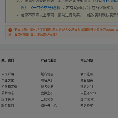
为避免不必要的纠纷，出价前建议仔细阅读
《西数预释放域
议》
《一口价交易规则》
，若有疑问可联系在线客服确认；
若您不同意以上事项，请勿进行购买，一经购买则默认表示
安全提示：请勿相信任何利用本站域名交易规则漏洞进行交易赚取差价的
单、兼职或返利等，谨防网络诈骗！
关于我们
产品与服务
常见问题
公司介绍
域名优惠
会员注册
企业文化
域名注册
域名相关
资质和荣誉
域名交易
建站入门
最新动态
虚拟主机
云服务/Vps
媒体关注
云服务器
支付/发票
联系我们
海外云主机
网站备案