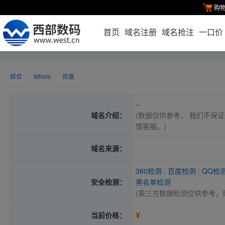
购
首页
域名注册
域名抢注
一口价
综合
Whois
百度
--
域名介绍：
(数据仅供参考， 我们不保证
馈客服。）
域名来源：
360检测
|
百度检测
|
QQ检
安全检测：
黑名单检测
(第三方数据检测仅供参考，
¥
当前价格：