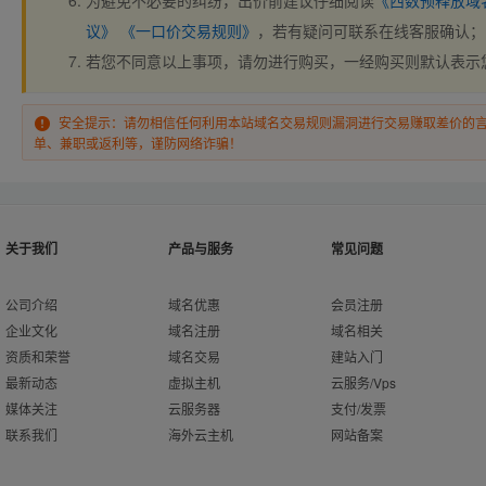
为避免不必要的纠纷，出价前建议仔细阅读
《西数预释放域
议》
《一口价交易规则》
，若有疑问可联系在线客服确认；
若您不同意以上事项，请勿进行购买，一经购买则默认表示
安全提示：请勿相信任何利用本站域名交易规则漏洞进行交易赚取差价的
单、兼职或返利等，谨防网络诈骗！
关于我们
产品与服务
常见问题
公司介绍
域名优惠
会员注册
企业文化
域名注册
域名相关
资质和荣誉
域名交易
建站入门
最新动态
虚拟主机
云服务/Vps
媒体关注
云服务器
支付/发票
联系我们
海外云主机
网站备案