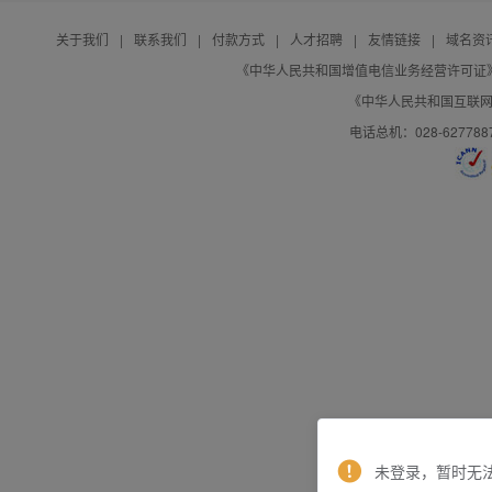
关于我们
|
联系我们
|
付款方式
|
人才招聘
|
友情链接
|
域名资
《中华人民共和国增值电信业务经营许可证》编号：B
《中华人民共和国互联网域
电话总机：028-627788
未登录，暂时无