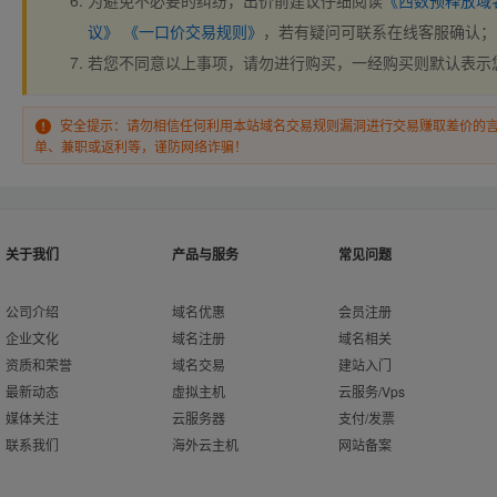
为避免不必要的纠纷，出价前建议仔细阅读
《西数预释放域
议》
《一口价交易规则》
，若有疑问可联系在线客服确认；
若您不同意以上事项，请勿进行购买，一经购买则默认表示
安全提示：请勿相信任何利用本站域名交易规则漏洞进行交易赚取差价的
单、兼职或返利等，谨防网络诈骗！
关于我们
产品与服务
常见问题
公司介绍
域名优惠
会员注册
企业文化
域名注册
域名相关
资质和荣誉
域名交易
建站入门
最新动态
虚拟主机
云服务/Vps
媒体关注
云服务器
支付/发票
联系我们
海外云主机
网站备案