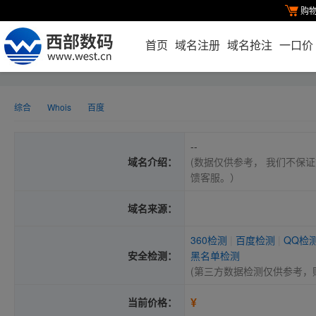
购
首页
域名注册
域名抢注
一口价
综合
Whois
百度
--
域名介绍：
(数据仅供参考， 我们不保证
馈客服。）
域名来源：
360检测
|
百度检测
|
QQ检
安全检测：
黑名单检测
(第三方数据检测仅供参考，
¥
当前价格：