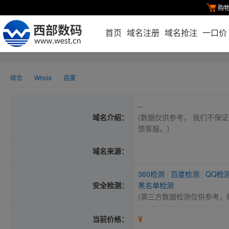
购
首页
域名注册
域名抢注
一口价
综合
Whois
百度
--
域名介绍：
(数据仅供参考， 我们不保证
馈客服。）
域名来源：
360检测
|
百度检测
|
QQ检
安全检测：
黑名单检测
(第三方数据检测仅供参考，
¥
当前价格：