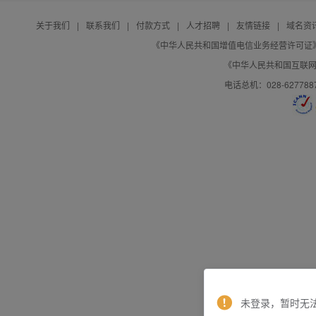
关于我们
|
联系我们
|
付款方式
|
人才招聘
|
友情链接
|
域名资
《中华人民共和国增值电信业务经营许可证》编号：B
《中华人民共和国互联网域
电话总机：028-627788
未登录，暂时无