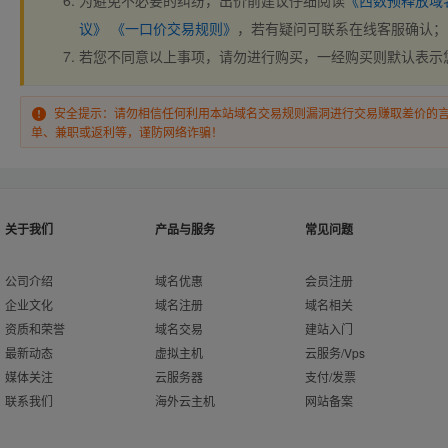
为避免不必要的纠纷，出价前建议仔细阅读
《西数预释放域
议》
《一口价交易规则》
，若有疑问可联系在线客服确认；
若您不同意以上事项，请勿进行购买，一经购买则默认表示
安全提示：请勿相信任何利用本站域名交易规则漏洞进行交易赚取差价的
单、兼职或返利等，谨防网络诈骗！
关于我们
产品与服务
常见问题
公司介绍
域名优惠
会员注册
企业文化
域名注册
域名相关
资质和荣誉
域名交易
建站入门
最新动态
虚拟主机
云服务/Vps
媒体关注
云服务器
支付/发票
联系我们
海外云主机
网站备案