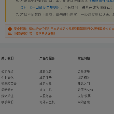
为避免不必要的纠纷，出价前建议仔细阅读
《西数预释放域
议》
《一口价交易规则》
，若有疑问可联系在线客服确认；
若您不同意以上事项，请勿进行购买，一经购买则默认表示
安全提示：请勿相信任何利用本站域名交易规则漏洞进行交易赚取差价的
单、兼职或返利等，谨防网络诈骗！
关于我们
产品与服务
常见问题
公司介绍
域名优惠
会员注册
企业文化
域名注册
域名相关
资质和荣誉
域名交易
建站入门
最新动态
虚拟主机
云服务/Vps
媒体关注
云服务器
支付/发票
联系我们
海外云主机
网站备案