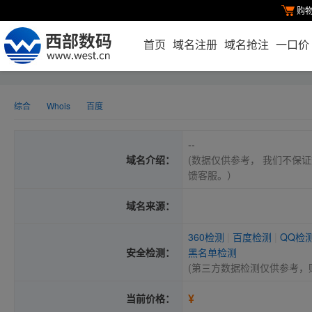
购
首页
域名注册
域名抢注
一口价
综合
Whois
百度
--
域名介绍：
(数据仅供参考， 我们不保证
馈客服。）
域名来源：
360检测
|
百度检测
|
QQ检
安全检测：
黑名单检测
(第三方数据检测仅供参考，
¥
当前价格：