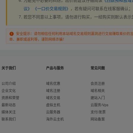
为避免不必要的纠纷，出价前建议仔细阅读
《西数预释放域
议》
《一口价交易规则》
，若有疑问可联系在线客服确认；
若您不同意以上事项，请勿进行购买，一经购买则默认表示
安全提示：请勿相信任何利用本站域名交易规则漏洞进行交易赚取差价的
单、兼职或返利等，谨防网络诈骗！
关于我们
产品与服务
常见问题
公司介绍
域名优惠
会员注册
企业文化
域名注册
域名相关
资质和荣誉
域名交易
建站入门
最新动态
虚拟主机
云服务/Vps
媒体关注
云服务器
支付/发票
联系我们
海外云主机
网站备案