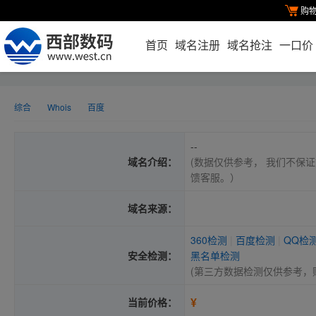
购
首页
域名注册
域名抢注
一口价
综合
Whois
百度
--
域名介绍：
(数据仅供参考， 我们不保证
馈客服。）
域名来源：
360检测
|
百度检测
|
QQ检
安全检测：
黑名单检测
(第三方数据检测仅供参考，
¥
当前价格：