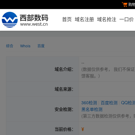
购
首页
域名注册
域名抢注
一口价
综合
Whois
百度
--
域名介绍：
(数据仅供参考， 我们不保证
馈客服。）
域名来源：
360检测
|
百度检测
|
QQ检
安全检测：
黑名单检测
(第三方数据检测仅供参考，
¥
当前价格：