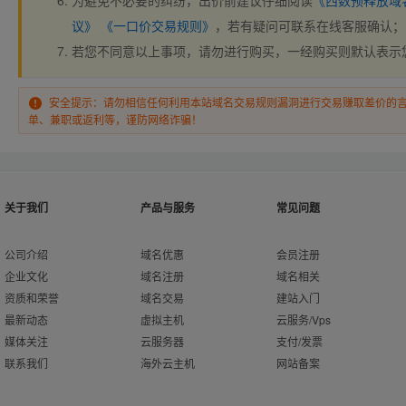
为避免不必要的纠纷，出价前建议仔细阅读
《西数预释放域
议》
《一口价交易规则》
，若有疑问可联系在线客服确认；
若您不同意以上事项，请勿进行购买，一经购买则默认表示
安全提示：请勿相信任何利用本站域名交易规则漏洞进行交易赚取差价的
单、兼职或返利等，谨防网络诈骗！
关于我们
产品与服务
常见问题
公司介绍
域名优惠
会员注册
企业文化
域名注册
域名相关
资质和荣誉
域名交易
建站入门
最新动态
虚拟主机
云服务/Vps
媒体关注
云服务器
支付/发票
联系我们
海外云主机
网站备案