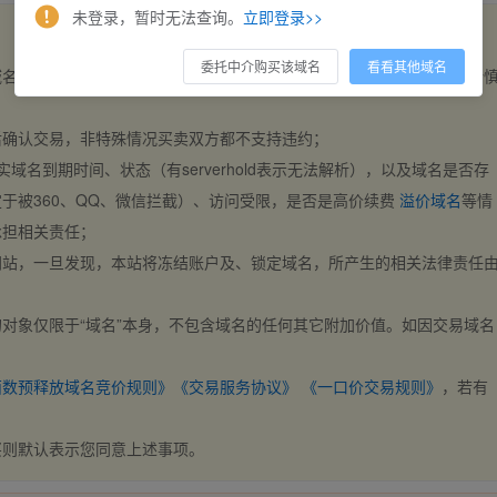
未登录，暂时无法查询。
立即登录>>
委托中介购买该域名
看看其他域名
域名，交易自动完成。买卖双方都不支持违约，一旦出价不支持撤销，请
后确认交易，非特殊情况买卖双方都不支持违约；
实域名到期时间、状态（有serverhold表示无法解析），以及域名是否存
于被360、QQ、微信拦截）、访问受限，是否是高价续费
溢价域名
等情
承担相关责任；
网站，一旦发现，本站将冻结账户及、锁定域名，所产生的相关法律责任
对象仅限于“域名”本身，不包含域名的任何其它附加价值。如因交易域名
；
西数预释放域名竞价规则》
《交易服务协议》
《一口价交易规则》
，若有
买则默认表示您同意上述事项。