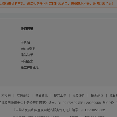
易赚取差价的言论，请勿相信任何形式的网络刷单、兼职或返利等，谨防网络诈骗！
快速通道
手机站
whois查询
建站助手
网站备案
独立控制面板
人才招聘
|
友情链接
|
域名资讯
|
提交工单
|
我要评价
|
投诉建议
|
域名
共和国增值电信业务经营许可证》编号：B1-20172600 川B1-20080058
蜀ICP备12
《中华人民共和国互联网域名服务许可证》编号：川 D3-20220002