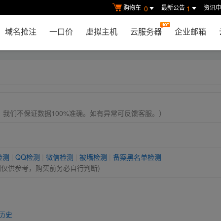
购物车
最新公告
资讯
0
1
域名抢注
一口价
虚拟主机
云服务器
企业邮箱
， 我们不保证数据100%准确。如有异常可反馈客服。）
检测
|
QQ检测
|
微信检测
|
被墙检测
|
备案黑名单检测
测仅供参考，购买前务必自行判断)
历史