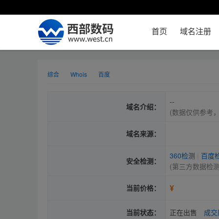
首页
域名注册
综合
Whois
百度
--
域名介绍：
(数据仅供参考
域名来源：
360检测
|
百度
安全检测：
(第三方数据检
¥
当前价格：
当前状态：
正在出售
成交