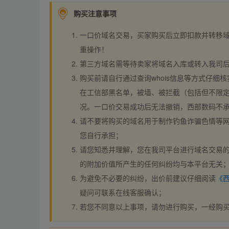
购买注意事项
一口价域名交易，买家购买后立即扣款并转移
重操作！
第三方域名需等待卖家将域名入库或转入我司
购买前请自行通过查询whois信息等方式仔细核
在工信部黑名单，被墙、被拦截（包括但不限定
况。一口价交易成功后无法撤销，西部数码不
请不要将购买的域名用于制作钓鱼诈骗色情等
您自行承担；
请您知悉并理解，您在我司平台进行域名交易的
的附加价值所产生的任何纠纷均与本平台无关
为避免不必要的纠纷，出价前建议仔细阅读
《
疑问可联系在线客服确认；
若您不同意以上事项，请勿进行购买，一经购