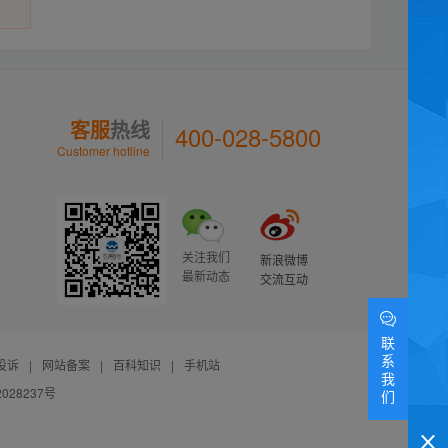
客服
热线
400-028-5800
Customer hotline
关注我们
新浪微博
最新动态
交流互动
联
系
投诉
|
网站备案
|
百科知识
|
手机站
我
028237号
们