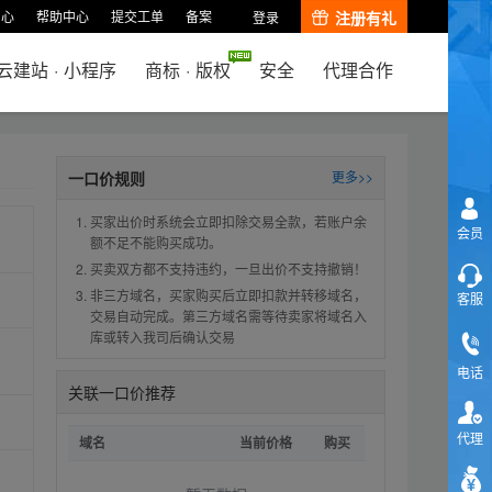
中心
帮助中心
提交工单
备案
注册有礼
登录
云建站
·
小程序
商标
·
版权
安全
代理合作
一口价规则
更多>>
买家出价时系统会立即扣除交易全款，若账户余
会员
额不足不能购买成功。
买卖双方都不支持违约，一旦出价不支持撤销！
非三方域名，买家购买后立即扣款并转移域名，
客服
交易自动完成。第三方域名需等待卖家将域名入
库或转入我司后确认交易
电话
关联一口价推荐
代理
域名
当前价格
购买