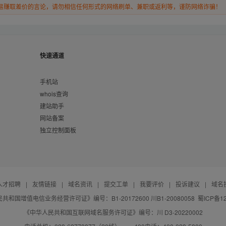
易赚取差价的言论，请勿相信任何形式的网络刷单、兼职或返利等，谨防网络诈骗！
快速通道
手机站
whois查询
建站助手
网站备案
独立控制面板
人才招聘
|
友情链接
|
域名资讯
|
提交工单
|
我要评价
|
投诉建议
|
域名
共和国增值电信业务经营许可证》编号：B1-20172600 川B1-20080058
蜀ICP备12
《中华人民共和国互联网域名服务许可证》编号：川 D3-20220002