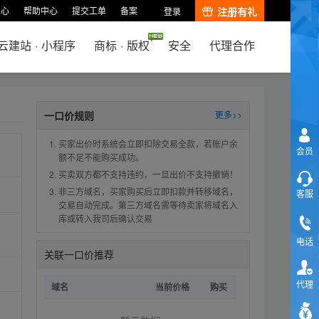
中心
帮助中心
提交工单
备案
注册有礼
登录
云建站
·
小程序
商标
·
版权
安全
代理合作
一口价规则
更多>>
买家出价时系统会立即扣除交易全款，若账户余
会员
额不足不能购买成功。
买卖双方都不支持违约，一旦出价不支持撤销！
非三方域名，买家购买后立即扣款并转移域名，
客服
交易自动完成。第三方域名需等待卖家将域名入
库或转入我司后确认交易
电话
关联一口价推荐
代理
域名
当前价格
购买