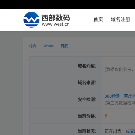
首页
域名注册
综合
Whois
百度
--
域名介绍：
(数据仅供参考
域名来源：
360检测
|
百度
安全检测：
(第三方数据检
¥
当前价格：
当前状态：
正在出售
成交