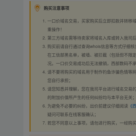
购买注意事项
一口价域名交易，买家购买后立即扣款并转移
重操作！
第三方域名需等待卖家将域名入库或转入我司
购买前请自行通过查询whois信息等方式仔细核
在工信部黑名单，被墙、被拦截（包括但不限定
况。一口价交易成功后无法撤销，西部数码不
请不要将购买的域名用于制作钓鱼诈骗色情等
您自行承担；
请您知悉并理解，您在我司平台进行域名交易的
的附加价值所产生的任何纠纷均与本平台无关
为避免不必要的纠纷，出价前建议仔细阅读
《
疑问可联系在线客服确认；
若您不同意以上事项，请勿进行购买，一经购