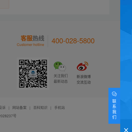
客服
热线
400-028-5800
Customer hotline
关注我们
新浪微博
最新动态
交流互动
联
系
投诉
|
网站备案
|
百科知识
|
手机站
我
028237号
们