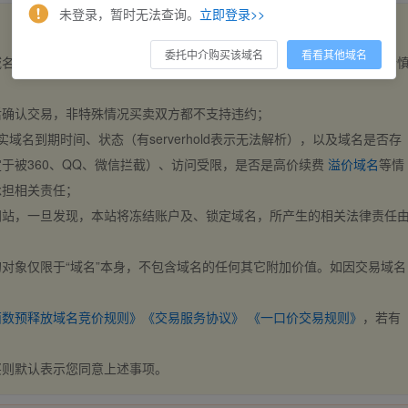
未登录，暂时无法查询。
立即登录>>
委托中介购买该域名
看看其他域名
域名，交易自动完成。买卖双方都不支持违约，一旦出价不支持撤销，请
后确认交易，非特殊情况买卖双方都不支持违约；
实域名到期时间、状态（有serverhold表示无法解析），以及域名是否存
于被360、QQ、微信拦截）、访问受限，是否是高价续费
溢价域名
等情
承担相关责任；
网站，一旦发现，本站将冻结账户及、锁定域名，所产生的相关法律责任
对象仅限于“域名”本身，不包含域名的任何其它附加价值。如因交易域名
；
西数预释放域名竞价规则》
《交易服务协议》
《一口价交易规则》
，若有
买则默认表示您同意上述事项。