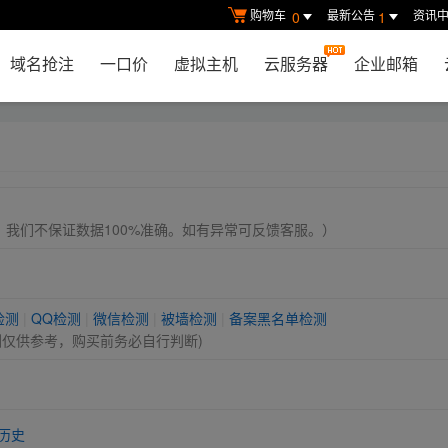
购物车
最新公告
资讯
0
1
域名抢注
一口价
虚拟主机
云服务器
企业邮箱
， 我们不保证数据100%准确。如有异常可反馈客服。）
检测
|
QQ检测
|
微信检测
|
被墙检测
|
备案黑名单检测
测仅供参考，购买前务必自行判断)
历史