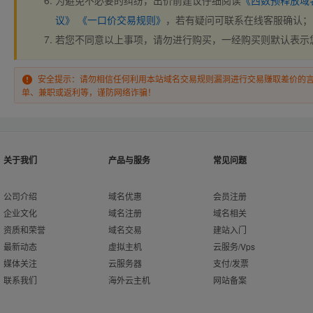
为避免不必要的纠纷，出价前建议仔细阅读
《西数预释放域
议》
《一口价交易规则》
，若有疑问可联系在线客服确认；
若您不同意以上事项，请勿进行购买，一经购买则默认表示
安全提示：请勿相信任何利用本站域名交易规则漏洞进行交易赚取差价的
单、兼职或返利等，谨防网络诈骗！
关于我们
产品与服务
常见问题
公司介绍
域名优惠
会员注册
企业文化
域名注册
域名相关
资质和荣誉
域名交易
建站入门
最新动态
虚拟主机
云服务/Vps
媒体关注
云服务器
支付/发票
联系我们
海外云主机
网站备案