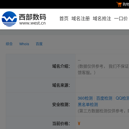
购
首页
域名注册
域名抢注
一口价
综合
Whois
百度
--
域名介绍：
(数据仅供参考， 我们不保证
馈客服。）
域名来源：
360检测
|
百度检测
|
QQ检
安全检测：
黑名单检测
(第三方数据检测仅供参考，
¥
当前价格：