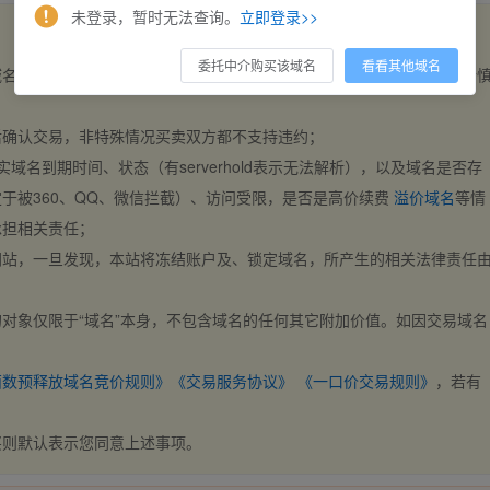
未登录，暂时无法查询。
立即登录>>
委托中介购买该域名
看看其他域名
域名，交易自动完成。买卖双方都不支持违约，一旦出价不支持撤销，请
后确认交易，非特殊情况买卖双方都不支持违约；
实域名到期时间、状态（有serverhold表示无法解析），以及域名是否存
于被360、QQ、微信拦截）、访问受限，是否是高价续费
溢价域名
等情
承担相关责任；
网站，一旦发现，本站将冻结账户及、锁定域名，所产生的相关法律责任
对象仅限于“域名”本身，不包含域名的任何其它附加价值。如因交易域名
；
西数预释放域名竞价规则》
《交易服务协议》
《一口价交易规则》
，若有
买则默认表示您同意上述事项。