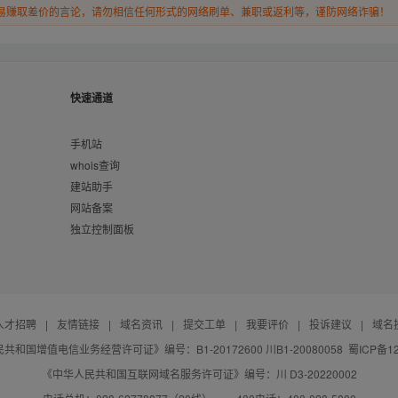
易赚取差价的言论，请勿相信任何形式的网络刷单、兼职或返利等，谨防网络诈骗！
快速通道
手机站
whois查询
建站助手
网站备案
独立控制面板
人才招聘
|
友情链接
|
域名资讯
|
提交工单
|
我要评价
|
投诉建议
|
域名
共和国增值电信业务经营许可证》编号：B1-20172600 川B1-20080058
蜀ICP备12
《中华人民共和国互联网域名服务许可证》编号：川 D3-20220002