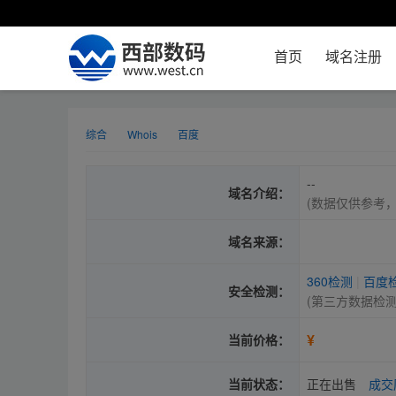
首页
域名注册
综合
Whois
百度
--
域名介绍：
(数据仅供参考
域名来源：
360检测
|
百度
安全检测：
(第三方数据检
¥
当前价格：
当前状态：
正在出售
成交