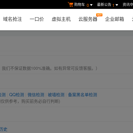
购物车
最新公告
资讯
0
1
域名抢注
一口价
虚拟主机
云服务器
企业邮箱
， 我们不保证数据100%准确。如有异常可反馈客服。）
检测
|
QQ检测
|
微信检测
|
被墙检测
|
备案黑名单检测
测仅供参考，购买前务必自行判断)
历史