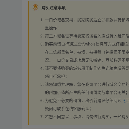
购买注意事项
一口价域名交易，买家购买后立即扣款并转移
重操作！
第三方域名需等待卖家将域名入库或转入我司
购买前请自行通过查询whois信息等方式仔细核
在工信部黑名单，被墙、被拦截（包括但不限定
况。一口价交易成功后无法撤销，西部数码不
请不要将购买的域名用于制作钓鱼诈骗色情等
您自行承担；
请您知悉并理解，您在我司平台进行域名交易的
的附加价值所产生的任何纠纷均与本平台无关
为避免不必要的纠纷，出价前建议仔细阅读
《
疑问可联系在线客服确认；
若您不同意以上事项，请勿进行购买，一经购