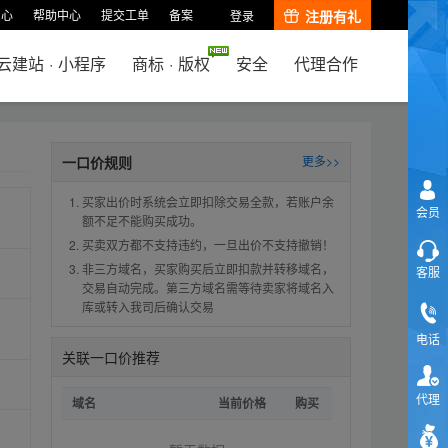
中心
帮助中心
提交工单
备案
注册有礼
登录
云建站
·
小程序
商标
·
版权
安全
代理合作
一口价规则
更多>>
买家出价时系统会立即扣除交易全款，若账户余
会员
额不足不能购买成功。
买卖双方都不支持违约，一旦出价不支持撤销！
非三方域名，买家购买后立即扣款并转移域名，
客服
交易自动完成。第三方域名需等待卖家将域名入
库或转入我司后确认交易
电话
关联一口价推荐
代理
域名
当前价格
购买