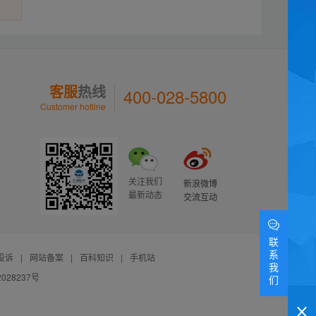
客服
热线
400-028-5800
Customer hotline
关注我们
新浪微博
最新动态
交流互动
联
系
投诉
|
网站备案
|
百科知识
|
手机站
我
028237号
们